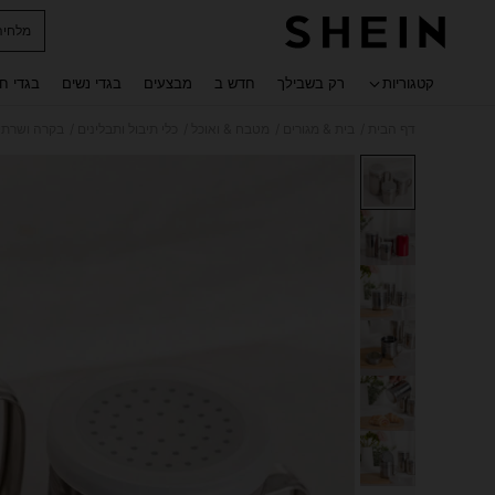
מלחיה
 navigate search
קטגוריות
רק בשבילך
חדש ב
מבצעים
בגדי נשים
בגדי ח
/
/
/
/
דף הבית
בית & מגורים
מטבח & ואוכל
כלי תיבול ותבלינים
בקרה ושרתי