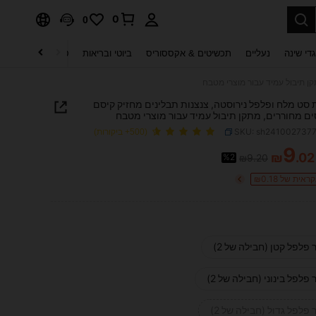
0
0
די שינה
נעליים
תכשיטים & אקססוריס
ביוטי ובריאות
טקסטיל לבית
ט
ות סט מלח ופלפל נירוסטה, צנצנות תבלינים מחזיק קיסם
ם מחוררים, מתקן תיבול עמיד עבור מוצרי מטבח
SKU: sh241002737
(500+ ביקורות)
9
₪
.02
%2
₪9.20
PRICE AND AVAILABIL
ית של ₪0.18
 פלפל קטן (חבילה של 2)
 פלפל בינוני (חבילה של 2)
 פלפל גדול (חבילה של 2)