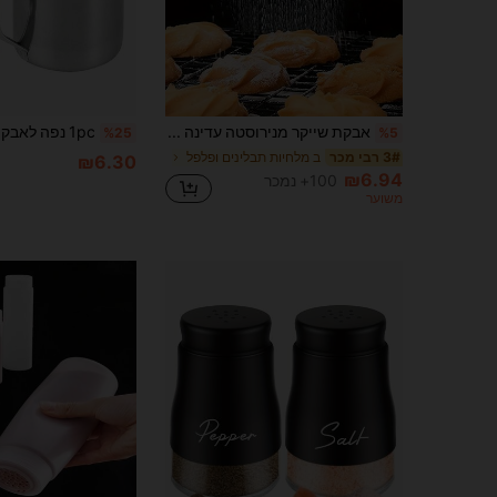
אבקת שייקר מנירוסטה עדינה עם מכסה, 1/2 יחידות - סוכר, קקאו, קפה, אבקת קינמון לאפייה ובישול, כלי מטבח לא טעון לשימוש ביתי ומסעדה
%25
%5
ב מלחיות תבלינים ופלפל
3# רבי מכר
₪6.30
₪6.94
100+ נמכר
משוער