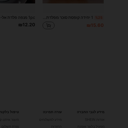
1 יחידה קופסת סוכר מפלדת אל חלודה (עם כף ומכסה) - כלי תיבול למטבח, מתאים לסוכר, מלח ותבלינים
%25
₪12.20
₪15.60
מידע לגבי החברה
עזרה תמיכה
טיפול בלקוח
אודות SHEIN
מידע למשלוחים
תיצור איתנו ק
מפעיל בלוגר אופנה
החזרות
צורת תשלום