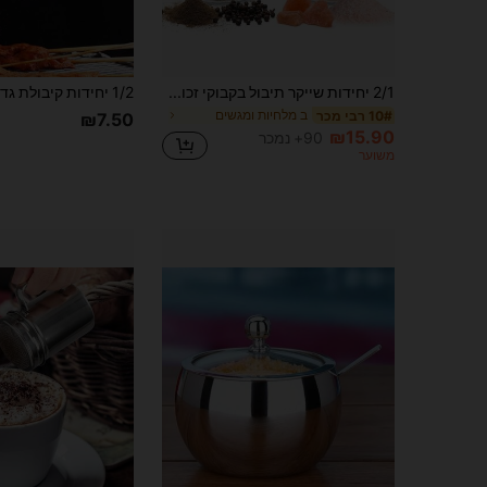
2/1 יחידות שייקר תיבול בקבוקי זכוכית תבלינים אחסון צנצנת ברביקיו תבלין מלח פלפל קופסות למטבח ארגונית כלים גאדג'טים
ב מלחיות ומגשים
10# רבי מכר
₪7.50
₪15.90
90+ נמכר
משוער