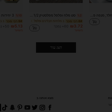
1pc מנפה פלדת אל-חלד, מנפה פלדת אל-חלד לאבקת סוכר עם ידית, מנפה רשת עדינה לקמח תירס, קקאו, קפה, סוכר ועיטורים
סט מלח ופלפל מפלסטיק 1/2 יחידות, מיכלי מלח ופלפל שקופים עם מכסים, צנצנות תיבול מפלסטיק, מיכלי תבלינים ניידים מתאים לנסיעות, קמפינג, פיקניק, חיצוני, מטבח, קופסת אוכל
%10
%2
ב מלחיות תבלינים ופלפל
ב ב
8# רבי מכר
9# רבי מכר
₪5.13
₪3.72
60+ נמכר
50+ נמכר
משוער
משוער
הצג עור
ות
מצא אותנו ב
שר