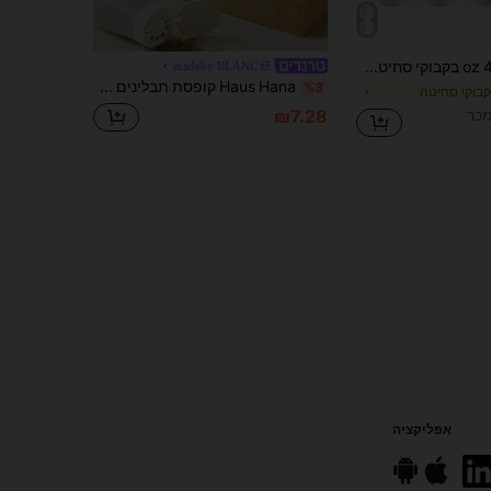
3 יחידות 4 oz בקבוקי סחיטה עם מכסה פלסטיק וכלי מדידה, מיכלי מתקן מסתובבים לקטשופ, חרדל, רוטב ברביקיו, רוטב לסלט, שמן זית, מתאים למסעדות
madeby BLANC
Haus Hana קופסת תבלינים של צנצנת מלח למטבח, שייקר אבקת פלפל למטבח ביתי, בקבוק תיבול פלסטיק אטום עמיד בפני לחות
%3
קבוקי סחיטה
₪7.28
אפליקציה