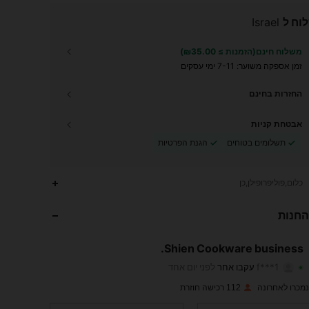
וח ל
Israel
משלוח חינם(הזמנות ≥ ₪35.00)
זמן אספקה ​​משוער:
7-11 ימי עסקים
החזרות בחינם
אבטחת קניות
תשלומים בטוחים
הגנת הפרטיות
20
5
4.89
כלום,פוליפרופילן,כן
20
5
4.89
החנות
20
5
4.89
Shien Cookware business.
f***1
עקבו אחר
לפני יום אחד
20
5
4.89
דירוג
פריטים
עוקבים
112 רכישה חוזרת
20
5
4.89