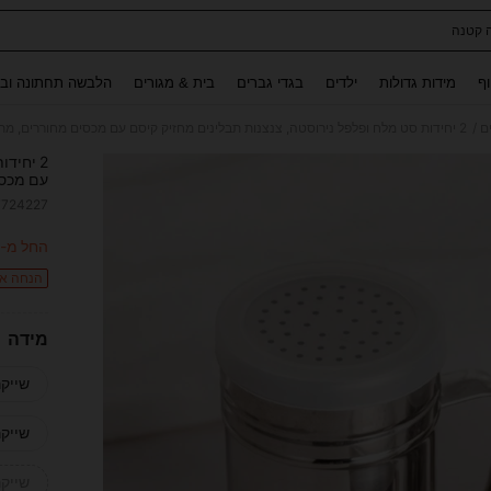
 קטנה
Use up and down arrow keys to חיפוש אחרון and לחפש ולמצוא. Press Enter to select.
וף
מידות גדולות
ילדים
בגדי גברים
בית & מגורים
הלבשה תחתונה ובג
/
ם
2 יחידות סט מלח ופלפל נירוסטה, צנצנות תבלינים מחזיק קיסם עם מכסים מחוררים, מתקן תיבול עמיד עבור מוצרי מטבח
2 יחיד
עם מכסי
7724227
ITY
החל מ-
הנחה אקרא
מידה
שייקר
שייקר
שייקר