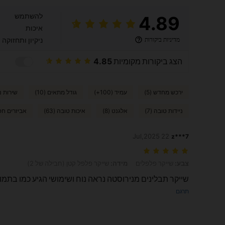
להשתמש
4.89
איכות
מדיניות ביקורות
ניקיון ותחזוקה
הצג ביקורות מקומיות
4.85
ירכש מחדש (5)
עמיד (100+)
גודל מתאים (10)
שירות נה
ניידות טובה (7)
אלגנט (8)
איכות טובה (63)
אביזרים חסר
22 Jul,2025
z***7
צבע: שייקר פלפלים, מידה: שייקר פלפל קטן (חבילה של 2)
צבע:
שייקר פלפלים
מידה:
שייקר פלפל קטן (חבילה של 2)
שייקר תבלינים מנירוסטה נראה נוח ושימושי הגיע כמו בתמ
תרגם