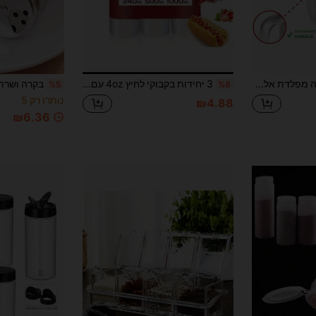
משתמש חדש
31
קופון מוצר
%הנחה
מוגבל ל-₪539
הזמנות ₪745+
מוגבל בזמן
1pc נפה לאבקה מפלדת אל-חלד, נפה לסוכר פודרה מפלדת אל-חלד עם ידית, כלי נפה עם רשת עדינה, מתאים לעמילן תירס, אבקת קקאו, אבקת קפה, סוכר קישוט וכו'.
3 יחידות בקבוקי לחיץ 4oz עם מכסי פלסטיק וכוסות מדידה, מיכלי מתקן מסתובבים המתאימים לקטשופ, טחינה, רוטב ברביקיו, רוטב לסלט, שמן זית, אידיאלי לשימוש במסעדה
בקרה ושרת
%5
%8
נותרו רק 5
₪4.88
₪6.36