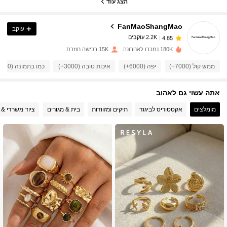
הצג עוד
FanMaoShangMao
עוקב
2.2K עוקבים
4.85
o***4
שילם
לפני יום אחד
180K נמכרו לאחרונה
15K רכישה חוזרת
2.2K עוקבים
4.85
ממש קול (7000+)
יפה (6000+)
איכות טובה (3000+)
כמו בתמונה (3000+)
אתה עשוי גם לאהוב
2.2K עוקבים
4.85
מומלצים
אקססוריס לביגוד
תיקים ומזוודות
בית & מגורים
ציוד משרדי & 
2.2K עוקבים
4.85
2.2K עוקבים
4.85
2.2K עוקבים
4.85
2.2K עוקבים
4.85