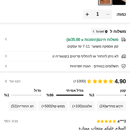
כמות:
משלוח ל
Israel
משלוח חינם(הזמנות ≥ ₪35.00)
זמן אספקה ​​משוער:
7-11 ימי עסקים
לא ניתן להחזיר או להחליף פריטים בקטגוריה זו.
תשלומים בטוחים · הגנת הפרטיות
4.90
(1000+)
הצג עוד
קטן
גודל אמיתי
גדול
%1
%96
%3
ירכש מחדש
(24)
אלגנט
(100+)
ממש קול
(500+)
חג ההודייה
(52)
צבע: כסף
a***3
السلام
عليكم
منتجات
ممتازة