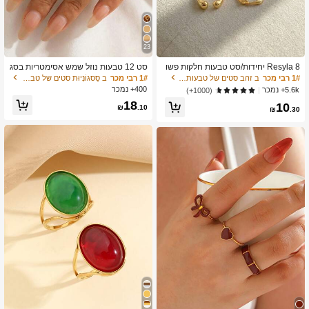
2.2K עוקבים
4.85
23
Resyla 8 יחידות/סט טבעות חלקות פשו
סט 12 טבעות נוזל שמש אסימטריות בסג
2.2K עוקבים
4.85
טות בסגנון וינטג', טבעות כוכבי ים בוהמיו
נון מינימליסטי וינטג', טבעות וינטג' יוקרתי
1# רבי מכר
ב זהב סטים של טבעות לנשים
1# רבי מכר
ב סַסגוֹנִיוּת סטים של טבעות לנשים
ת מותאמות אישית, טבעות אופנתיות, מת
ות לנשים, מתאים למסיבות, למתנה, ללב
400+ נמכר
5.6k+ נמכר
(1000+)
נה עבורה
ישה יומיומית, אסתטי
18
10
₪
.10
₪
.30