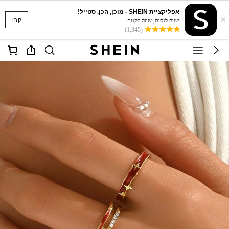
אפליקציית SHEIN - מוכן, הכן, סטייל!
×
קחו
שווה לנסות, שווה לקנות
(1,345)