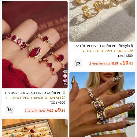
Resyla 8 יחידות/סט טבעות וינטג' חלקו
ת פשוטות, טבעות בהתאמה אישית כוכבי
2# רבי מכר
ב פאנק. טבעות נשים
ים בוהמיים, טבעות אופנתיות
300+ נמכר
10
.03
₪
%15
2 ימים אחרונים
15
5 יחידות/סט טבעות בצבע זהב אופנתיות
יוקרתיות עם ריינסטון ואבני חן אדומות, ת
2# רבי מכר
ב הצמיחה המהירה ביותר טבעות נשים
כשיטים רב-תכליתיים המתאימים לחברה,
200+ נמכר
חתונה, אירוסין
9
.95
₪
%15
2 ימים אחרונים