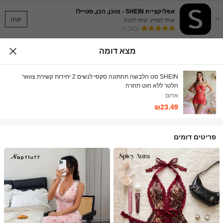
אפליקציית SHEIN - מוכן, הכן, סטייל!
×
קחו
שווה לנסות, שווה לקנות
(1,345)
מצא דומה
SHEIN סט הלבשה תחתונה סקסי לנשים 2 יחידות קשירת צוואר
הלטר ללא חוט תחרה
אדום
₪23.49
פריטים דומים