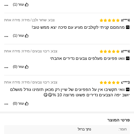
עוזר
(1)
צבע: שחור ולבן / מידה: מידה אחת
n***4
מהמםם
קניתי
לקולבים
מגיע
עם
סיכה
יצא
ממש
טוב!
עוזר
(1)
צבע: ריבוי צבעים / מידה: מידה אחת
n***4
וואו
פפיונים
מעלפים
צבעים
נדירים
אהבתי
עוזר
(0)
צבע: ריבוי צבעים / מידה: מידה אחת
c***3
וואי
תקשיבו
אין
על
הפפיונים
של
שיין
רק
מכאן
תזמינו
גודל
מושלם
יושב
יפה
הצבעים
נדירים
פשוט
מרוצה
10
%😋😋
עוזר
(0)
פרטי המוצר
3.9K עוקבים
4.93
חומר:
נתך ברזל