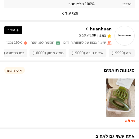
הרכב:
100% פוליאסטר
3.9K עוקבים
4.93
הצג עוד
huanhuan
עוקב
3.9K עוקבים
4.93
x***l
שילם
לפני יום אחד
שיעור גבוה של לקוחות חוזרים
הוקמה לפני שנה
190K נמכרו לאחרונה
3.9K עוקבים
4.93
יפה (9999+)
איכות טובה (9000+)
ממש מתוק (6000+)
כמו בתמונה (6000+)
סגנונות תואמים
3.9K עוקבים
4.93
אולי תאהב
3.9K עוקבים
4.93
3.9K עוקבים
4.93
5
₪
.98
3.9K עוקבים
4.93
אתה עשוי גם לאהוב