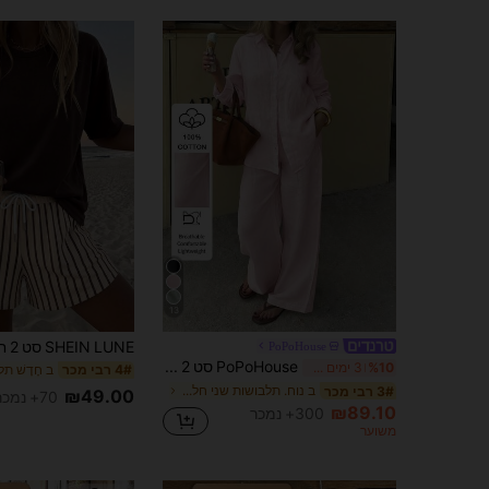
13
PoPoHouse
PoPoHouse סט 2 חלקים לנשים לסתיו, צבע אחיד, כותנה, חולצה קז'ואל עם צוואון ושרוול ארוך ומכנסיים רחבים ומשוחררים, ורוד אלגנטי
%10
3 ימים אחרונים
4# רבי מכר
ב נוח. תלבושות שני חלקים לנשים
3# רבי מכר
₪49.00
70+ נמכר
₪89.10
300+ נמכר
משוער