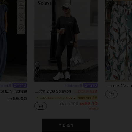
11
26
SHEIN Clasi סט של 2 יחידות לנשים, תכולת כותנה, חולצה ירוקה מינימליסטית עם פפיון ומכנסיים ישרים רופפים עם הדפס גיאומטרי, מתאים לאביב, קיץ וסתיו
iorisel
Solavon
Solavon סט 2 חלקים לנשים עם הדפס אותיות קיץ גדול ומכנסיים בגזרה קז'ואלית
%23
3 ימים אחרונים
ב טָלוּא קואורדינטות לנשים
8# רבי מכר
₪59.00
₪53.10
100+ נמכר
משוער
הצג עור