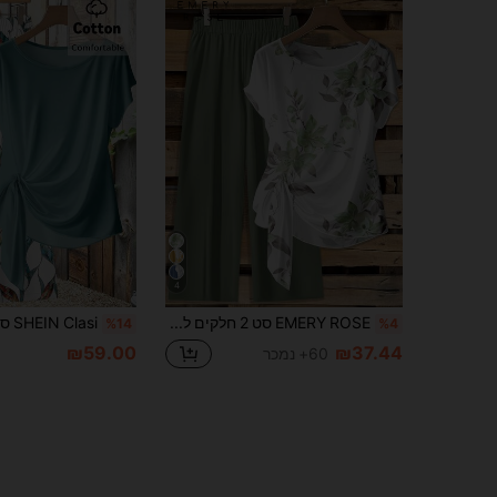
4
EMERY ROSE סט 2 חלקים לנשים עם חולצה עם קשירה ומכנסיים ישרים רחבים, קז'ואל
%14
%4
₪59.00
₪37.44
60+ נמכר