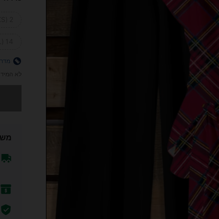
2 (XS)
14 (XL)
מדרי
לא המידה
מצטערים,
משל