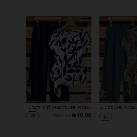
7
SHEIN Clasi סט 2 חלקים של חולצה לנשים עם קשירה ופפיון ומכנסיים ישרים, דוגמת פרחים וינטג'
SHEIN Clasi סט שני חלקים וינטג' אלגנטי יומיומי, לבן חם, בסיס כחול, הדפס פרחוני, מתאים לסתיו/חורף, חולצה חמה ונוחה לנשים עם צווארון עגול, שרוולים קצרים, קשירה ופפר ומכנסיים ישרים רחבים
₪49.00
50+ נמכר