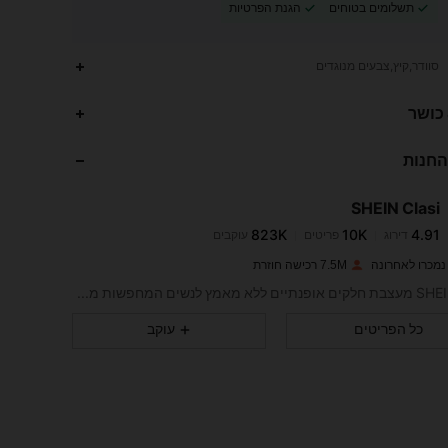
תשלומים בטוחים
הגנת הפרטיות
סוודר,קיץ,צבעים מנוגדים
823K
10K
4.91
 כושר
החנות
823K
10K
4.91
SHEIN Clasi
823K
10K
4.91
דירוג
פריטים
עוקבים
y***y
שילם
לפני יום אחד
7.5M רכישה חוזרת
823K
10K
4.91
SHEIN Clasi מעצבת חלקים אופנתיים ללא מאמץ לנשים המחפשות מראה מוגבה.
כל הפריטים
עוקב
823K
10K
4.91
823K
10K
4.91