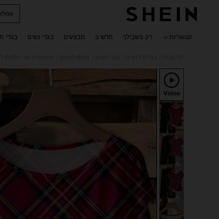
שמלות
 navigate search
קטגוריות
רק בשבילך
חדש ב
מבצעים
בגדי נשים
בגדי ח
/
/
/
/
דף הבית
בגדים לנשים
בגדי נשים
סטים לנשים
אאוטפיט שני חלקים ל
Video