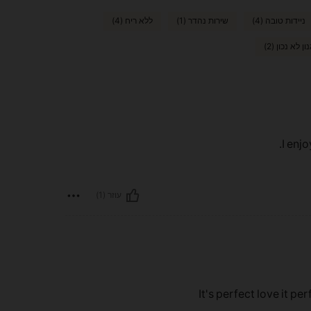
ניידות טובה (4)
שירות נהדר (1)
ללא ריח (4)
ון לא נכון (2)
I enjo
עוזר (1)
It's perfect love it pe