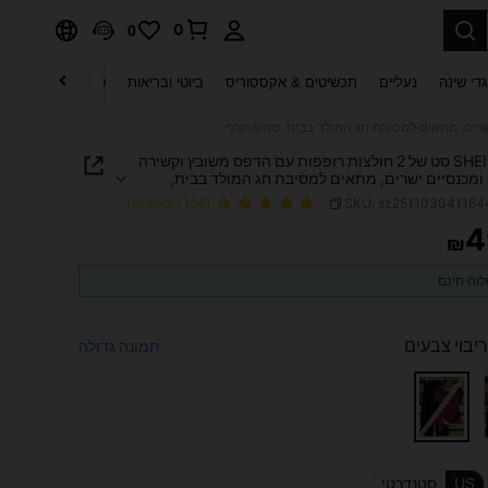
0
0
די שינה
נעליים
תכשיטים & אקססוריס
ביוטי ובריאות
טקסטיל לבית
ט
SHEIN Clasi סט של 2 חולצות רופפות עם הדפס משובץ וקשירה
ומכנסיים ישרים, מתאים למסיבת חג המולד בבית,
רף
SKU: sz25110304116
(100+ ביקורות)
4
₪
PRICE AND AVAILABIL
וח חינם
ריבוי צבעים
תמונה גדולה
US
סטנדרטי