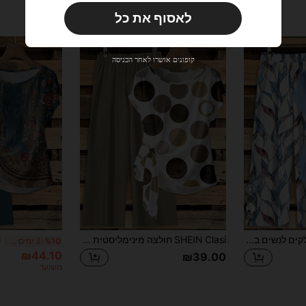
מוגבל בזמן
לאסוף את כל
משתמש חדש
10
קופון מוצר
%הנחה
מוגבל ל-₪85.62
קופונים אושרו לאחר הכניסה
הזמנות ₪285.4+
מוגבל בזמן
משתמש חדש
15
קופון מוצר
%הנחה
מוגבל ל-₪85.62
הזמנות ₪380.53+
מוגבל בזמן
16
SHEIN Clasi סט 2 חלקים לנשים בסגנון קז'ואל מינימליסטי בצבע תכלת, חולצה עם קשירה מקדימה וסרט, מכנסיים רחבים בקו ישר עם הדפס גיאומטרי מופשט טקסטורלי מלא, מתאים לתחילת הסתיו
SHEIN Clasi חולצה מינימליסטית בצבע חאקי עם נקודות פולקה הדפס מכל הסוגים, בשילוב סט 2 חלקים של מכנסיים ירוקים רחבים בגזרה ישרה, מתאים לחופשת אביב/קיץ
%10
3 ימים אחרונים
₪44.10
₪39.00
משוער