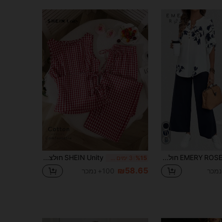
EMERY ROSE חולצה ארוכה ומכנסיים בסגנון נוסעים אלגנטי שני חלקים סט נשים שני חלקים סט נשים
SHEIN Unity חולצה ללא שרוולים אופנתית ואלגנטית בעיצוב רטרו אדום משובץ בצרפתית, בשילוב מכנסיים ישרים קז'ואל, סט שני חלקים לנשים בסגנון נינוח לחופשת אביב/קיץ, צווארון לבן מקצועי
%15
3 ימים אחרונים
₪58.65
100+ נמכר