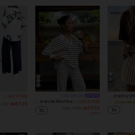
27
SHEIN LUNE סט 2 חלקים לנשים עם טופ צווארון עגול וכתף נשירה ומכנסיים קצרים עם שרוך, לוק קיץ יומיומי לנשים
#סט תואם נעים
%15
3 ימים אחרונים
Muchica סט נשים רחב עם חולצת טי שרוול קצר בצוואון V וכתף נשירה בפסים ומכנסיים ארוכים עם מותן אלסטית בפסים, סט 2 חלקים בסגנון סוודר לאביב/קיץ, סט בגדי בית נשים בפסים, סט קז'ואל נשים 2 חלקים, בגדי בית נוחים בפסים 2 חלקים, פיג'מה קז'ואל, פיג'מה לשנה החדשה, סט פיג'מה משפחתי לחג המולד, סט קז'ואל נשים, סט 2 חלקים בשחור ולבן, בגדי נשים לאביב
%10
3 ימים אחרונים
ב חָדָשׁ תלבושות שני חלקים לנשים
₪67.15
50+ נמכר
₪71.10
100+ נמכר
משוער