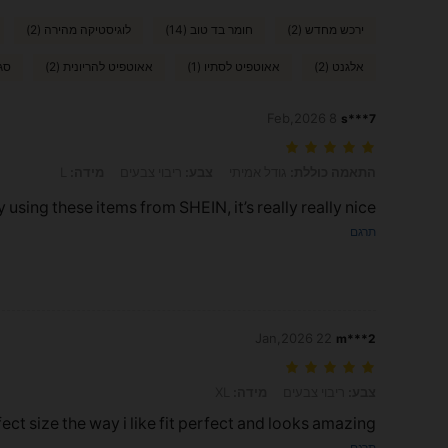
ירכש מחדש (2)
חומר בד טוב (14)
לוגיסטיקה מהירה (2)
אלגנט (2)
אאוטפיט לסתיו (1)
אאוטפיט להריונית (2)
סגנ
8 Feb,2026
s***7
התאמה כוללת: גודל אמיתי, צבע: ריבוי צבעים, מידה: L
התאמה כוללת:
גודל אמיתי
צבע:
ריבוי צבעים
מידה:
L
y using these items from SHEIN, it’s really really nice.
תרגם
22 Jan,2026
m***2
צבע: ריבוי צבעים, מידה: XL
צבע:
ריבוי צבעים
מידה:
XL
rfect size the way i like fit perfect and looks amazing
תרגם