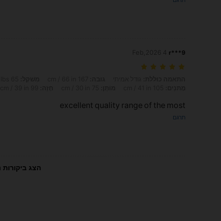
4 Feb,2026
r***9
התאמה כוללת: גודל אמיתי, גובה: 167 cm / 66 in, מִשׁקָל: 65 kg / 143 lbs, Formato do corpo: תפוח, מָתנַיִם: 105 cm / 41 in, מוֹתֶן: 75 cm / 30 in, חָזֶה: 99 cm / 39 in, צבע: ריבוי צבעים, מידה: XL
התאמה כוללת:
גודל אמיתי
גובה:
167 cm / 66 in
מִשׁקָל:
65 kg / 143 lbs
מָתנַיִם:
105 cm / 41 in
מוֹתֶן:
75 cm / 30 in
חָזֶה:
99 cm / 39 in
excellent quality range of the most
תרגם
הצג ביקורות נ