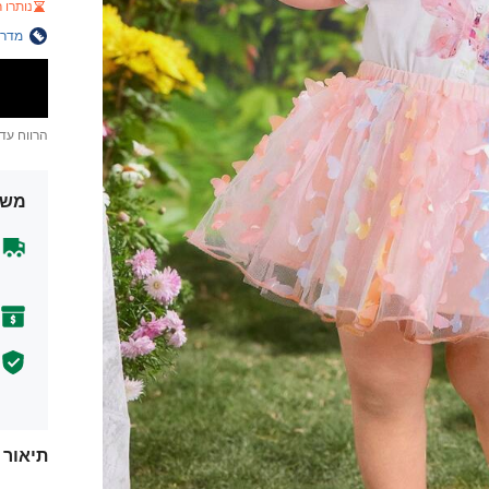
נותרו רק
מדרי
הרווח עד
משל
תיאור