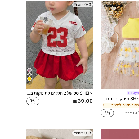
0-3 Years
4
SHEIN סט של 2 חלקים לתינוקות בנות, חמודה וקז'ואל - אופנת רחוב
Playfu
SHEIN Playful Pals תינוקות בנות טופ קולר & רקמת פרחים רשת על הכל חצאיות
₪39.00
ב צהוב סטים לתינוקות בנות
ר
0-3 Years