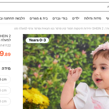
Use up and down arrow keys to חיפוש אחרון and לחפש ולמצוא. Press Enter to select.
וף
מידות גדולות
ילדים
בגדי גברים
בית & מגורים
הלבשה תחתונה ובג
/
ות
SHEIN 2 יחידות תינוקות חמוד קיץ פרפר נטו חצאית ופרפר גרפי למעלה סט
0-3 Years
למעלה 
0141122
9
.89
ITY
מידה
4 cm)
86 cm)
8 cm)