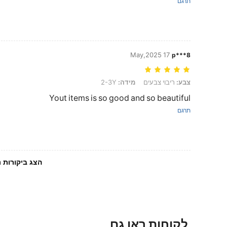
תרגם
17 May,2025
p***8
צבע: ריבוי צבעים, מידה: 2-3Y
צבע:
ריבוי צבעים
מידה:
2-3Y
Yout items is so good and so beautiful
תרגם
הצג ביקורות נ
לקוחות ראו גם