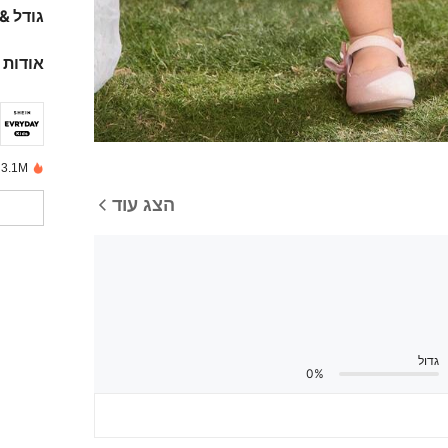
גודל &
אודות 
3.1M נמכרו לאחרונה
הצג עוד
גדול
0%