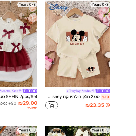
0-3 Years
0-3 Years
Sweetra Kids
TinyJoy Studio
סט 2 חלקים לתינוקת Disney קיץ חמוד, טי-שירט עם הדפס פוטו ומכנסיים קצרים, תלבושת יומיומית רב-שימושית לילדים עם הדפס אותיות של מיקי מאוס
%19
₪29.00
90+ נמכר
₪23.35
משוער
0-3 Years
0-3 Years