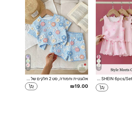
20
18
SHEIN 6pcs/Set תינוקת, פעוטה 0-3 שנים, יומיומי, בסיסי, חופשה, בד סרוג רך עם דוגמת גלים, טופ ללא שרוולים, חולצת גולש, סט מכנסיים קצרים, משמש, ירוק אביב, שחור, 3 צבעים
אלגנטית וחמודה, סט 2 חלקים של חולצה טי עם צוואון עגול ומכנסיים קצרים עם דפוס פרחים וסרט תלת-ממדי, בגדי יומיום נוחים וקז'ואל לתינוקת, תואם הורה-ילד, מתאים לאביב/קיץ, עונת חתונות, חזרה לבית הספר, רגוע
₪19.00