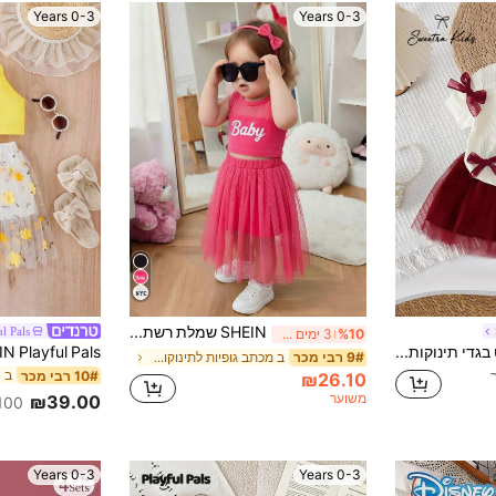
0-3 Years
0-3 Years
SHEIN שמלת רשת ללא שרוולים עם הדפס אותיות בסגנון קוריאני לתינוקת, שמלת נסיכה רב-שכבתית מטול בנקודות אדום אבטיח, חצאית טול בסגנון גופייה אופנתית לבנות
l Pals
%10
3 ימים אחרונים
SHEIN 2pcs/Set סט בגדי תינוקות לבנות במישמש, חולצה סרוגה עם שרוול קצר ופפיוני בורדו מרובים, חצאית רשת תואמת, תסריף קיץ חמוד ליום הולדת שני, סט קז'ואל מתוק
ב מכתב גופיות לתינוקות בנות
9# רבי מכר
10# רבי מכר
₪26.10
משוער
₪39.00
100+ נמכ
0-3 Years
0-3 Years