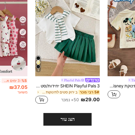
5
Playful Pals
Ti
%5
3 ימים אחרונים
סט 2 חלקים לתינוקת Disney קיץ, חולצה טישירט ומכנס קצר עם הדפס מיקי מאוס חמוד, דונלד דאק 9-Grid וגופי, הדפס אותיות, סריג, צווארון עגול, שרוול קצר, מכנסיים עם מותן אלסטית, ליומיום, קז'ואל, לילדים, לחוץ חוץ וחופשה
SHEIN Playful Pals 3 יחידות/סט חולצת טריקו קיץ קז'ואל לתינוקות בנות, צעיף פסים רב-תכליתי וחצאית קפלים תואמת, תלבושת אופנתית ונוחה בסגנון רחוב יומיומי קז'ואל, סט קיץ לתינוקות בנות, תלבושת לבנות סט חצאית לתינוקות סטים של חצאית לתינוקות תלבושת בית ספר לתינוקות ורוד בגדי תינוקות קיץ לבנות
₪37.05
ב ירוק סטים לתינוקות בנות
משוער
5# רבי מכר
₪29.00
50+ נמכר
הצג עור