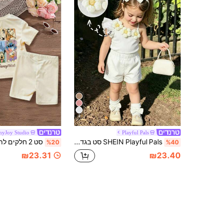
4
nyJoy Studio
Playful Pals
SHEIN Playful Pals סט בגדים לבן לתינוקות בנות 2 חלקים, טופ קמי ללא שרוול עם רצועות ספגטי, עיטור פרחי דייזי תלת-ממדיים בעבודת יד, כתפיים מכרכLות ומתנופפות לחופשה
%20
%40
₪23.31
₪23.40