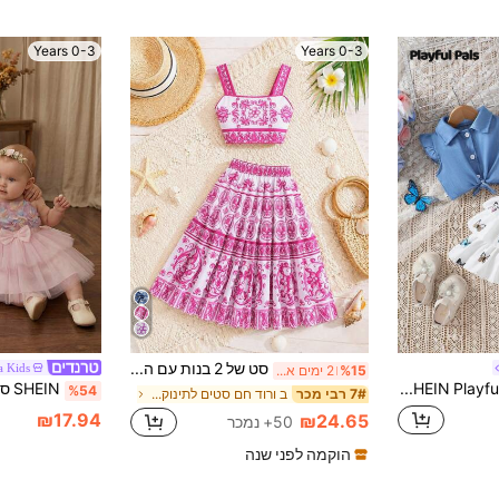
0-3 Years
0-3 Years
סט של 2 בנות עם הדפס רטרו וחצאית גבוהה עד אמצע השוק, אביב/קיץ
a Kids
%15
2 ימים אחרונים
SHEIN Playful Pals ערכת שמלת קמי מודפסת פרפר חולצה עם קשירה קדמית לתינוקת
%54
ב ורוד חם סטים לתינוקות בנות
7# רבי מכר
₪17.94
₪24.65
50+ נמכר
הוקמה לפני שנה