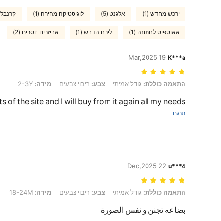
ירכש מחדש (1)
אלגנט (5)
לוגיסטיקה מהירה (1)
קרנבל (2
אאוטפיט לחתונה (1)
לירח הדבש (1)
אביזרים חסרים (2)
19 Mar,2025
K***a
התאמה כוללת: גודל אמיתי, צבע: ריבוי צבעים, מידה: 2-3Y
התאמה כוללת:
גודל אמיתי
צבע:
ריבוי צבעים
מידה:
2-3Y
s of the site and I will buy from it again all my needs😍😍
תרגם
22 Dec,2025
u***4
התאמה כוללת: גודל אמיתי, צבע: ריבוי צבעים, מידה: 18-24M
התאמה כוללת:
גודל אמיתי
צבע:
ריבוי צבעים
מידה:
18-24M
بضاعه تجنن و نفس الصورة