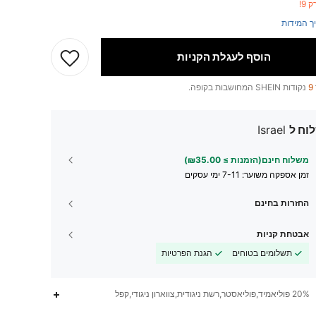
 9!
ך המידות
הוסף לעגלת הקניות
9
נקודות SHEIN המחושבות בקופה.
וח ל
Israel
משלוח חינם(הזמנות ≥ ₪35.00)
זמן אספקה ​​משוער:
7-11 ימי עסקים
החזרות בחינם
אבטחת קניות
תשלומים בטוחים
הגנת הפרטיות
20% פוליאמיד,פוליאסטר,רשת ניגודית,צווארון ניגודי,קפל