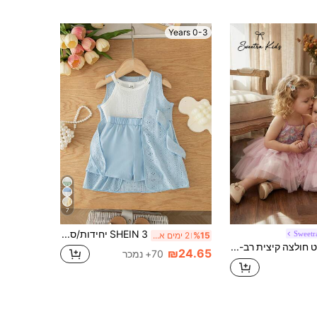
0-3 Years
7
SHEIN 3 יחידות/סט תינוקות בנות קיץ חדש סרוג מרקם חולצה, חלול-או ארוך וסט עם חגורה, קז'ואל רופף לבן קצר, תלבושת רב-תכליתית לחופשה, פנאי וספורט
Sweetr
%15
2 ימים אחרונים
SHEIN סט חולצה קיצית רב-תכליתית פרחונית עם חצאית מיני רשת סגולה וצבע ורדים לתינוקות
₪24.65
70+ נמכר