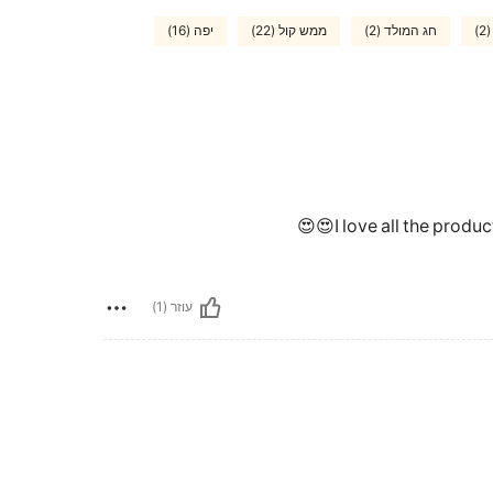
)
חג המולד (2)
ממש קול (22)
יפה (16)
I love all the product
עוזר (1)