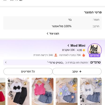
פרטי המוצר
15K עוקבים
4.95
חומר:
בד
הרכב:
100% פוליאסטר
15K עוקבים
4.95
הצג עוד
Mod Mini
15K עוקבים
4.95
h***0
שילם
לפני יום אחד
79K נמכרו לאחרונה
34K רכישה חוזרת
15K עוקבים
4.95
החנות הזו נבחרה כ
「בוטיק טרנדי」
עוקב
כל הפריטים
15K עוקבים
4.95
15K עוקבים
4.95