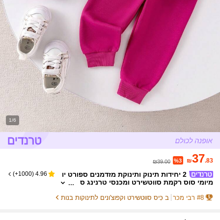
1/6
37
₪
.83
%3
₪39.00
2 יחידות תינוק ותינוקת מזדמנים ספורט יו
)
1000+
(
4.96
מיומי סוס רקמת סווטשירט ומכנסי טרנינג ס
ט, סתיו/חורף קל משקל
8
#
רבי מכר
ב כִּיס סווטשירט וקפוצ'ונים לתינוקות בנות