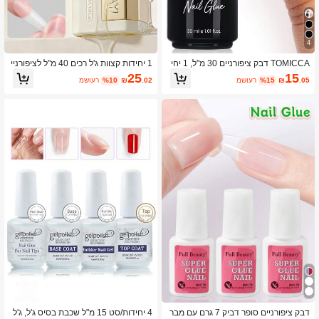
28K עוקבים
4.92
4
28K עוקבים
4.92
TOMICCA דבק ציפורניים 30 מ"ל, 1 יחי
1 יחידות קצוות ג'ל רכים 40 מ"ל לציפורניי
דה – התייבשות מהירה תחת מנורת LE
ם, לק ג'ל UV/LED נשלף, דבק להארכת
25
15
.05
₪
%15
משוער
.02
₪
%10
משוער
D/UV, ניתן להסרה בהשריה, דבק עמיד ל
ציפורניים מלאכותיות קצרות
אורך זמן לעיצוב ציפורניים וסלון ביתי DIY
28K עוקבים
4.92
דבק ציפורניים סופר דביק 7 גרם עם מבר
4 יחידות/סט 15 מ"ל שכבת בסיס ג'ל, ג'ל