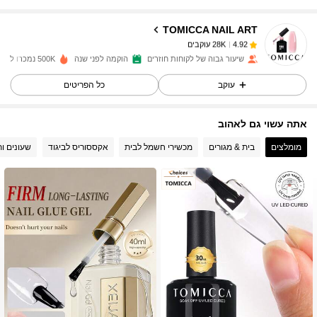
TOMICCA NAIL ART
28K עוקבים
4.92
שיעור גבוה של לקוחות חוזרים
הוקמה לפני שנה
500K נמכרו לאחרונה
עוקב
כל הפריטים
28K עוקבים
4.92
אתה עשוי גם לאהוב
28K עוקבים
4.92
מומלצים
בית & מגורים
מכשירי חשמל לבית
אקססוריס לביגוד
שעונים ו
28K עוקבים
4.92
28K עוקבים
4.92
28K עוקבים
4.92