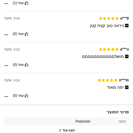
עוזר
(1)
צבע: שקוף
o***0
ניראה
טוב
קצת
קטן
עוזר
(0)
צבע: שקוף
a***u
מושלםםםםםםםםםםם
עוזר
(0)
צבע: שקוף
n***m
יפה
מאוד
עוזר
(0)
פרטי המוצר
28K עוקבים
4.92
חומר:
Polyresin
הצג עוד
28K עוקבים
4.92