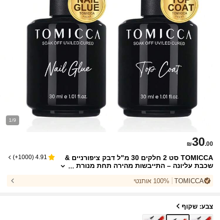
1/9
30
₪
.00
TOMICCA סט 2 חלקים 30 מ"ל דבק ציפורניים &
)
1000+
(
4.91
שכבת עליונה – התייבשות מהירה תחת מנורת
LED/UV, הסרה בהשריה, דבק עמיד לאורך זמן
TOMICCA
100% אותנטי
לקצות הציפורניים & שכבת עליונה מבריקה לאמנו
ת ציפורניים DIY, סלון ביתי
צבע: שקוף