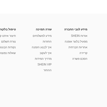
מידע לגבי החברה
עזרה תמיכה
טיפול בלקוח
אודות SHEIN
מידע למשלוחים
תיצור איתנו ק
מפעיל בלוגר אופנה
החזרות
צורת תשלום
אחריות חברתית
איך לבצע הזמנה
נקודות הבונוס של
קריירה
איך לעקוב
שאלות נפוצות
הסכם פשרה
מדריך המידות
SHEIN VIP
ההחזר