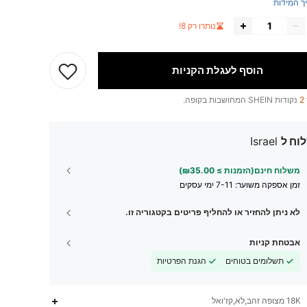
ך המידות
נותרו רק 8!
הוסף לעגלת הקניות
2
נקודות SHEIN המחושבות בקופה.
וח ל
Israel
משלוח חינם(הזמנות ≥ ₪35.00)
זמן אספקה ​​משוער:
7-11 ימי עסקים
לא ניתן להחזיר או להחליף פריטים בקטגוריה זו.
אבטחת קניות
תשלומים בטוחים
הגנת הפרטיות
18K מצופה זהב,לא,קז'ואל