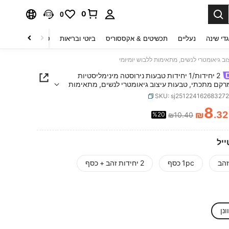
0
0
די שינה
נעליים
תכשיטים & אקססוריס
ביוטי ובריאות
טקסטיל לבית
ט
2 יחידות/1 יחידות טבעות נירוסטה מינימליסטיות
רקם מתכתי, טבעות עיצוב גיאומטרי לנשים, מתאימות
מיומי
SKU: sj25122416268327
8
₪
.32
%20
₪10.40
PRICE AND AVAILABIL
ייל
1pc כסף
2 יחידות זהב + כסף
נן