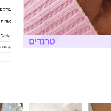
גודל &
אודות 
13K נמכרו לאחרונה