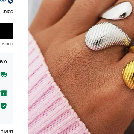
מדרי
כמות:
הרווח עד
משל
תיאור