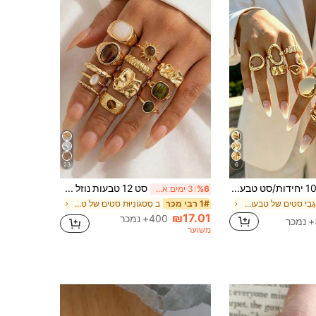
1.7K
193
4.89
1.7K
193
4.89
1.7K
193
4.89
23
6
10 יחידות/סט טבעות רחבות עבות לפנים, עיצוב מינימליסטי אופנתי אלגנטי עדין וינטג' גיאומטרי עם עיגול חלול, טקסטורת קמטים אסימטרית, רב-שכבתי חלק ופשוט, מתאים לחגים, מסיבות, דייטים, לבישה יומית, מתנה, בוהו שיק
סט 12 טבעות נוזל שמש אסימטריות בסגנון מינימליסטי וינטג', טבעות וינטג' יוקרתיות לנשים, מתאים למסיבות, למתנה, ללבישה יומיומית, אסתטי
%6
3 ימים אחרונים
ב אַגָבִי סטים של טבעות לנשים
ב סַסגוֹנִיוּת סטים של טבעות לנשים
1# רבי מכר
₪17.01
400+ נמכר
משוער