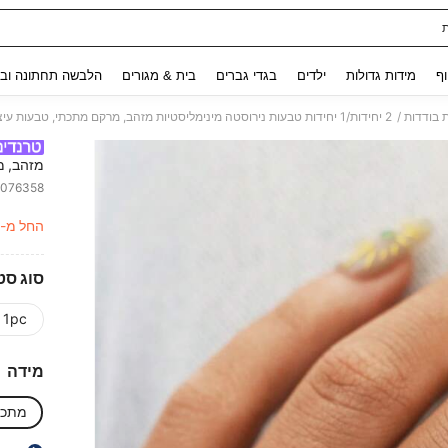
Use up and down arrow keys to חיפוש אחרון and לחפש ולמצוא. Press Enter to select.
וף
מידות גדולות
ילדים
בגדי גברים
בית & מגורים
הלבשה תחתונה ובג
/
 בודדות
2 יחידות/1 יחידות טבעות נירוסטה מינימליסטיות מזהב, מרקם מתכתי, טבעות עיצוב גיאומטרי לנשים, מתאימות ללבוש יומיומי
מזהב, מ
ללבוש יו
2076358
ITY
החל מ-
סוג סט
1pc זהב
מידה
מתכוו