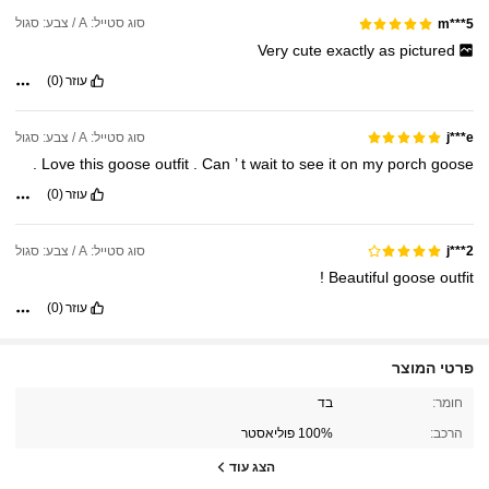
סוג סטייל: A / צבע: סגול
m***5
Very
cute
exactly
as
pictured
עוזר
(0)
סוג סטייל: A / צבע: סגול
j***e
.
Love
this
goose
outfit
.
Can
’
t
wait
to
see
it
on
my
porch
goose
עוזר
(0)
סוג סטייל: A / צבע: סגול
j***2
!
Beautiful
goose
outfit
עוזר
(0)
פרטי המוצר
חומר:
בד
487 עוקבים
4.89
הרכב:
100% פוליאסטר
487 עוקבים
4.89
הצג עוד