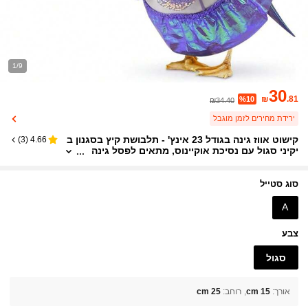
1/9
30
₪
.81
%10
₪34.40
ירידת מחירים לזמן מוגבל
קישוט אווז גינה בגודל 23 אינץ' - תלבושת קיץ בסגנון ב
)
3
(
4.66
יקיני סגול עם נסיכת אוקיינוס, מתאים לפסל גינה
מבטון, סט 3 חלקים
סוג סטייל
A
צבע
סגול
אורך
:
15 cm
רוחב
:
25 cm