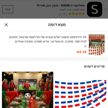
אפליקציית SHEIN - מוכן, הכן, סטייל!
×
קחו
שווה לנסות, שווה לקנות
(1,345)
מצא דומה
20 יחידות/סט קישוטי דגלים קטנים של דגל לאומי פורטוגל, מתאים
לבית ספר, מסיבה, חג פטריוטי, אירוע ספורט, מסיבת אוהדים
מונדיאל/מסיבת יום הולדת בנושא ספורט, עיצוב הבית, קישוט רקע
B
לאירוע ספורט, יום הולדת אוהדים/מסיבת נושא ספורט/קישוט מועדון
₪3.18
פריטים דומים