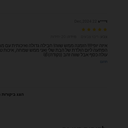
22 Dec,2024
s***t
צבע: ריבוי צבעים, מידה: 20 יחידות
צבע:
ריבוי צבעים
מידה:
20 יחידות
איזה יופי!!!! הזמנה ממש שווה! חבילה גדולה ואיכותית עם מ
הפתעה ליום הולדת של הבת שלי ואני ממש שמחה, איכות טובה
עולה כסף אבל שווה זהב (נקודה)🤣
תרגם
הצג ביקורות נ