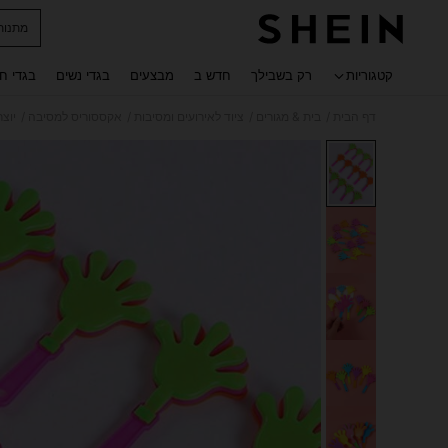
מתנות
 navigate search
קטגוריות
רק בשבילך
חדש ב
מבצעים
בגדי נשים
בגדי ח
/
/
/
/
דף הבית
בית & מגורים
ציוד לאירועים ומסיבות
אקססוריס למסיבה
יוצר