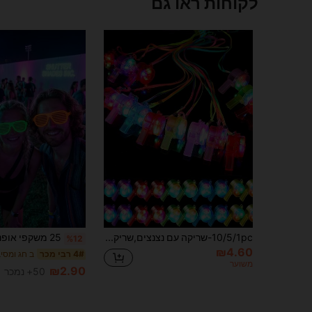
לקוחות ראו גם
10/5/1pc-שריקה עם נצנצים,שריקה זוהרת בחושך,מתנה למסיבת יום הולדת,שריקה מהנה,אספקה למשחקי מסיבה,מושלם כמתנות למסיבה,מתנות יום הולדת,מתנות לחתונה,מקור קול למסיבה,מסיבת קרנבל,אספקה למסיבת זוהר.מתנות קטנות לחזרה לבית הספר,גם כפרסים לכיתה,הלווין,מילוי למתנות למסיבת חג המולד.
%12
₪4.60
4# רבי מכר
משוער
₪2.90
50+ נמכר