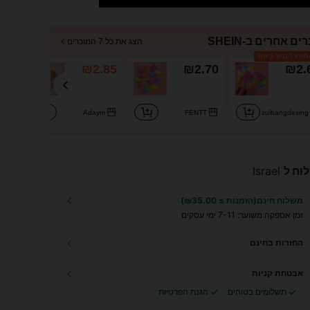
ים אחרים ב-SHEIN
הצג את כל 7 המוכרים
חיר הנמוך ביותר
.00
₪2.85
₪2.70
₪2.
i
Adaym
FENTT
zuibangdexing
וח ל
Israel
משלוח חינם(הזמנות ≥ ₪35.00)
זמן אספקה ​​משוער:
7-11 ימי עסקים
החזרות בחינם
אבטחת קניות
תשלומים בטוחים
הגנת הפרטיות