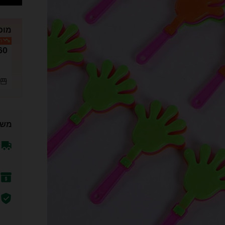
מוכר
המ
60
משל