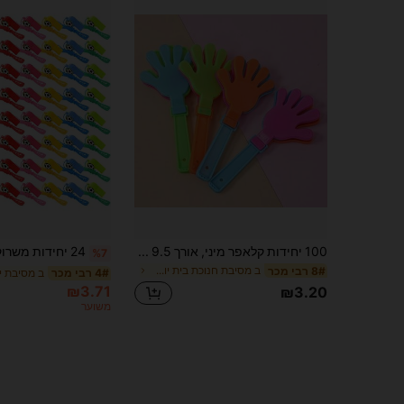
100 יחידות קלאפר מיני, אורך 9.5 ס"מ/3.74 אינץ', רוחב 5 ס"מ/1.97 אינץ', מתאים לחגים, מתנות וציוד למסיבת יום הולדת, מתאים למסיבת חג המולד, מתנה לחג המולד, מתנה לשנה החדשה, ממלאי גרבי חג המולד, חגיגת חג, קלאפרים מפלסטיק למסיבה, מביאים לכם שמחה והוללות
%7
ב מסיבת חנוכת בית יוצרי רעש
8# רבי מכר
4# רבי מכר
₪3.71
₪3.20
משוער