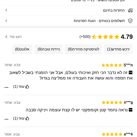
החזרות בחינם
תשלומים בטוחים · הגנת הפרטיות
4.79
(500+)
הצג עוד
ירכש מחדש
(1)
לוגיסטיקה מהירה
(8)
ניידות טובה
(9)
אלגנט
(8)
צבע: שחור
S***n
זה
לא
נדבר
הכי
חזק
ואיכותי
בעולם,
אבל
אני
הזמנתי
בשביל
לשאוב
את
הספה
והוא
עושה
את
העבודה
אז
ממליצה
בגדול
עוזר
(1)
צבע: שחור
n***g
נראה
נחמד
קטן
וקומפקטי
יש
לו
קצת
עוצמה
ויניקה
סבבה
עוזר
(1)
צבע: אפור
a***4