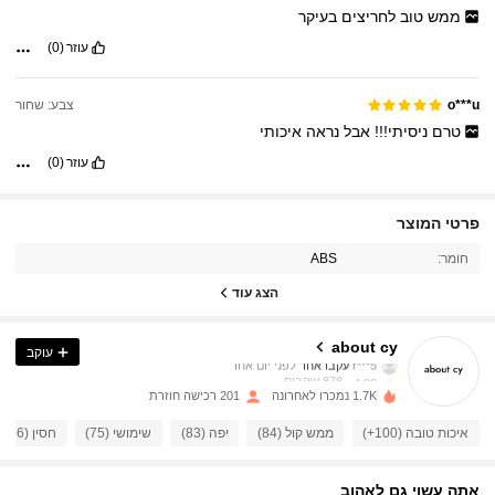
ממש
טוב
לחריצים
בעיקר
עוזר
(0)
צבע: שחור
o***u
טרם
ניסיתי!!!
אבל
נראה
איכותי
עוזר
(0)
878 עוקבים
4.83
פרטי המוצר
חומר:
ABS
878 עוקבים
4.83
הצג עוד
878 עוקבים
4.83
about cy
עוקב
r***5
עקבו אחר
לפני יום אחד
878 עוקבים
4.83
1.7K נמכרו לאחרונה
201 רכישה חוזרת
878 עוקבים
4.83
איכות טובה (100+)
ממש קול (84)
יפה (83)
שימושי (75)
חסין (56)
878 עוקבים
4.83
אתה עשוי גם לאהוב