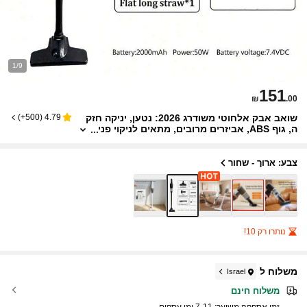
1/9
151
₪
.00
שואב אבק אלחוטי משודרג 2026: נטען, יניקה חזק
)
500+
(
4.79
ה, גוף ABS, אביזרים מרובים, מתאים לניקוי פני
ם וחוץ, סוללת ליתיום נטענת, קל משקל ונייד,
מטאטא חשמלי ידני, 2000mAh, 7.4V.
צבע: ארוך - שחור
נותרו רק 10!
משלוח ל
Israel
משלוח חינם
זמן אספקה ​​משוער:
7-11 ימי עסקים