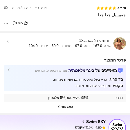
צבע: ריבוי צבעים / מידה: 0XL
e***n
جميييييل
جدا
جدا
עוזר
(0)
הדוגמנית לובשת:
1XL
גובה:
167.0
חזה:
97.0
מותניים:
69.0
ירכיים:
104.0
פרטי המוצר
מאפיינים של בינה מלאכותית
נוצר בהתבסס על הפרטים
בד סרוג:
סריג בעל טקסטורה עם אווירה נינוחה.
סקסי:
סגנון זוהר עם קסם מיוחד.
315K עוקבים
4.90
הרכב:
95% פוליאסטר,5% אלסטיין
הצג עוד
315K עוקבים
4.90
Swim SXY
315K עוקבים
4.90