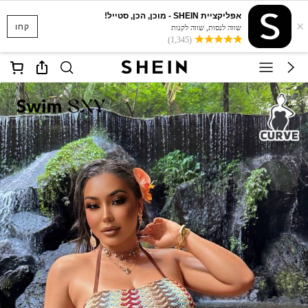
אפליקציית SHEIN - מוכן, הכן, סטייל!
×
קחו
שווה לנסות, שווה לקנות
(1,345)