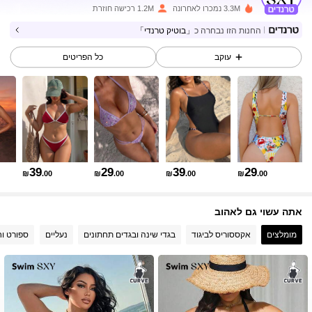
3.3M נמכרו לאחרונה
1.2M רכישה חוזרת
החנות הזו נבחרה כ
「בוטיק טרנדי」
315K עוקבים
4.90
עוקב
כל הפריטים
315K עוקבים
4.90
315K עוקבים
4.90
39
29
39
29
₪
.00
₪
.00
₪
.00
₪
.00
315K עוקבים
4.90
אתה עשוי גם לאהוב
315K עוקבים
4.90
מומלצים
אקססוריס לביגוד
בגדי שינה ובגדים תחתונים
נעליים
ספורט וח
315K עוקבים
4.90