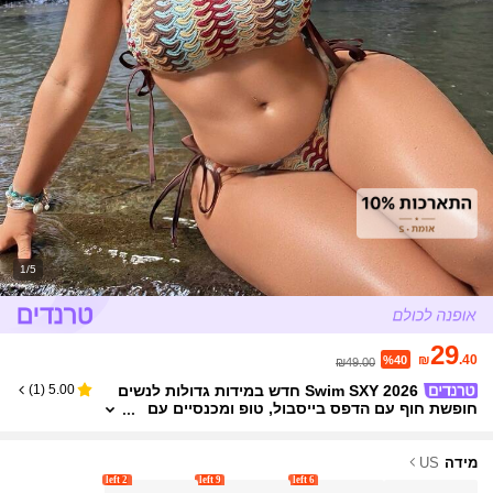
1/5
29
₪
.40
%40
₪49.00
Swim SXY 2026 חדש במידות גדולות לנשים
)
1
(
5.00
חופשת חוף עם הדפס בייסבול, טופ ומכנסיים עם
קשירה קלועה בצדדים, סט בגדי ים סקסי
מידה
US
2 left
9 left
6 left