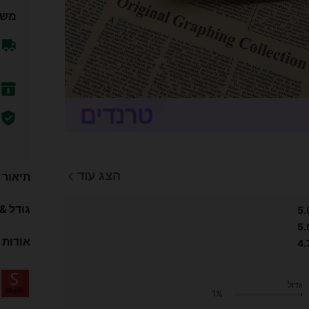
משל
הצג עוד
תיאור
גודל &
5.
5.
אודות 
4.
גדול
1%