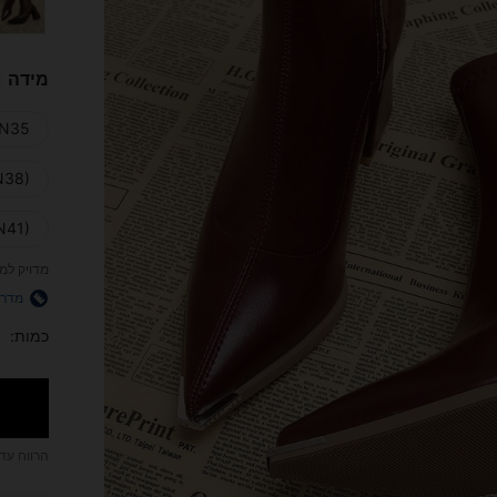
מידה
N35)
N38)
N41)
מדויק למ
מדרי
כמות:
הרווח עד