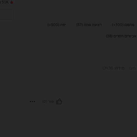
51K נמכרו לאחרונה
מהמם (100+)
רצועה נוחה (57)
יפה (500+)
אביזרים חסרים (28)
חום
מידה:
CN36
עוזר (0)