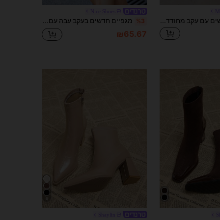
Nice.Shoes
M
מגפי קרסול חדשים עם עקב מחודד אירופאי ואמריקאי סתיו/חורף 2025, מגפי קרסול צמודים עם טלאים, מגפי קרסול חומים רטרו, מגפי עקב קיטן, עקבי סטילטו
מגפיים חדשים בעקב עבה עם קצה מחודד לאביב, סתיו, חורף וכל העונות, מגפי גרב אלסטיים צמודים בעקב גבוה, מגפיים קצרים בעקב גבוה עם גוף ישר, מגפיים שחורים חמים בעקב גבוה עד אמצע השוק, מגפיים בעקב עבה נוחים ואופנתיים עם קצה מחודד, נעלי עקב גבוה יומיומיות ואלגנטיות
%3
₪65.67
6
Shaylin
S