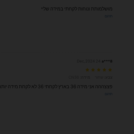
מושלמותת ונוחות לקחתי במידה שליי
תרגם
24 Dec,2024
8***a
צבע: שחור, מידה: CN36
צבע:
שחור
מידה:
CN36
פצצההה אני מידה 36 בארץ לקחתי 36 לא לקחת מידה יותר זה יהיה ענקקקק שמעו לייי
תרגם