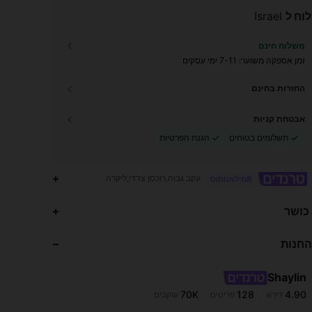
וח ל
Israel
משלוח חינם
זמן אספקה ​​משוער:
7-11 ימי עסקים
החזרות בחינם
אבטחת קניות
תשלומים בטוחים
הגנת הפרטיות
עקב גבוה,רוכסן צדדי,ליקרה
#מילאנומוס
70K
128
4.90
 כושר
החנות
70K
128
4.90
Shaylin
70K
128
4.90
דירוג
פריטים
עוקבים
M***e
שילם
לפני יום אחד