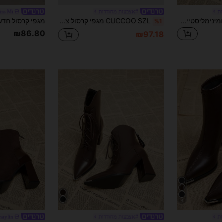
ת
#אצבעות מחודדות
iss Mi
מגפי נשים אלגנטיים ומינימליסטיים חדשים להגעה לסתיו 2026, נעליים עבות עם עקב נמוך וקצה מחודד, מגפי קרסול אופנתיים ורב-תכליתיים לסתיו/חורף
CUCCOO SZL מגפי קרסול צמודים עם עקב אלסטי ורוכסן צד מעור פטנט, סקסיים וצמודים, לנעליים אביב, חופשת אביב, פסחא, חג המולד
%1
₪86.80
₪97.18
4
ת
#אצבעות מחודדות
haylin