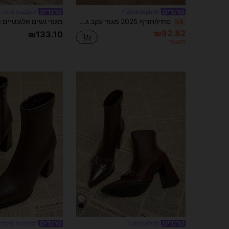
ArchAngle
#אצבעות מחודדו
סתיו/חורף 2025 מגפי עקב גבוה לנשים עם בוהן מרובעת עד אמצע השוק, מגפי צ'לסי קצרים עם קרסול בצבע גוף טבעי, תואמים לכל שמלה, מגפיים אופנתיים לנשים עם עקב עבה פשוט
%5
₪92.82
₪133.10
משוער
#מילאנומוס
#אצבעות מחודדו