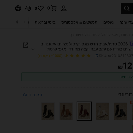
0
0
די שינה
נעליים
תכשיטים & אקססוריס
ביוטי ובריאות
טקסטיל לבית
ט
2026 סתיו/אביב חדש מגפי קרסול נשייים אלגנטיים
שיים בורדו עם עקב עבה וקצה מחודד, מגפי קרסול
ם לסתיו/חורף
SKU: sx231031233
(1000+ ביקורות)
12
₪
PRICE AND AVAILABIL
וח חינם
בורגונדי
תמונה גדולה