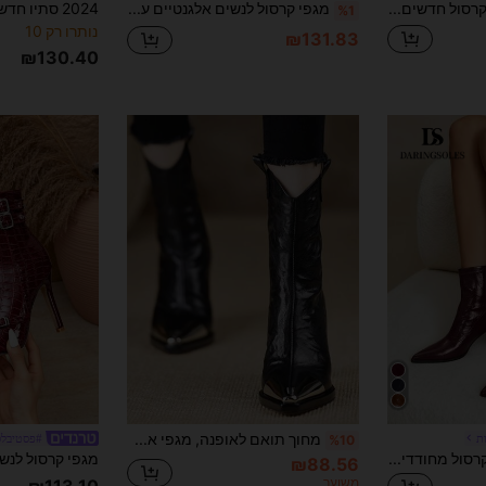
מגפי קרסול חדשים אופנתיים סתיו/חורף 2025 עם בוהן מחודדת ועקב עבה בצבע חום, מגפי קרסול בסגנון צרפתי יוקרתיים בגזרה צרה עם רוכסן צד, רב-תכליתיים ואלגנטיים
מגפי קרסול לנשים אלגנטיים עם שרוכים בצבע חום קפה, עקב עבה גבוה, קצה מחודד, מגפי קרסול אופנתיים ורב-תכליתיים, סתיו 2026
%1
נותרו רק 10
₪131.83
₪130.40
מחוך תואם לאופנה, מגפי אמצע השוק החדשים של סתיו/חורף 2024 עם בוהן מחודדת ועקב בלוק לנשים, מסיבה
ת
#פסטיבלס
%10
Daringsoles מגפוני קרסול מחודדים לנשים ומגפוני קרסול עם רוכסן אחורי בעיצוב, אופנתיים ורב-תכליתיים לחג המולד
₪88.56
משוער