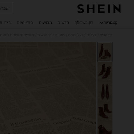
שמלות
 navigate search
קטגוריות
רק בשבילך
חדש ב
מבצעים
בגדי נשים
בגדי ח
/
/
/
/
דף הבית
נעליים
נעלי נשים
מגפי אופנה לנשים
מגפיים ומגפונים לנשים