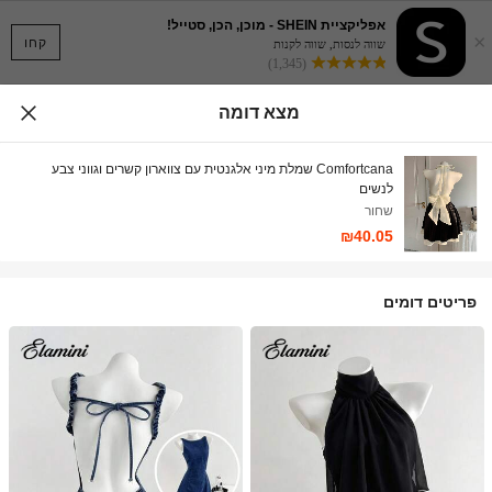
אפליקציית SHEIN - מוכן, הכן, סטייל!
×
קחו
שווה לנסות, שווה לקנות
(1,345)
מצא דומה
Comfortcana שמלת מיני אלגנטית עם צווארון קשרים וגווני צבע
לנשים
שחור
₪40.05
פריטים דומים