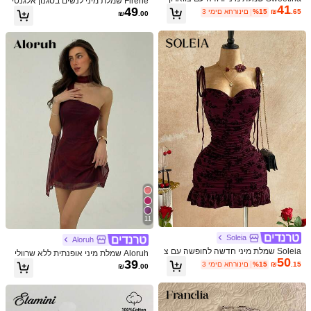
.”
beautiful
volume
and
movement
—
such
a
lovely
find
Firerie שמלת מיני לנשים בסגנון אלגנטי
41
קולר לנשים ללא שרוולים, עיצוב פרפרים,
49
של שנות ה-70, שחורה, קיץ, עם שכבת ר
.65
₪
%15
3 ימים אחרונים
₪
.00
תלבושות לנשים ליום העצמאות ה-4 ביול
עוזר
(4)
שת, ללא כתפיים, קשירה בצוואר, מכפל
י
ת, כיווצים, להופעה במועדון, מסיבה, סיו
ם לימודים וקוקטייל
か***い
צבע: שחור / מידה: S
店用で使うにー。エロメイドみたいになるにー
עוזר
(1)
צבע: שחור / מידה: M
k***v
me
encanta
el
vestido
es
super
lindo
,
planeo
usarlo
en
a
ñ
o
❤️❤️
nuevo
עוזר
(1)
צבע: שחור / מידה: L
p***m
11
hermoso
,
igual
a
la
foto
,
la
tele
se
siente
de
buena
calidad
Soleia
Aloruh
עוזר
(2)
Soleia שמלת מיני חדשה לחופשה עם צ
Aloruh שמלת מיני אופנתית ללא שרוולי
50
ווארון קפלים וקשירה, בוהמי, בוהו, פרחונ
39
ם בצבע אחיד לנשים
.15
₪
%15
3 ימים אחרונים
₪
.00
י רומנטי, חופשה, פרחוני למסיבה, דייט, י
ום ולנטיין, פסחא, קרנבל, תה מנחה, חוף
פרטי המוצר
ים, שייט, חופשת רחוב עירונית
חומר:
בד סרוג