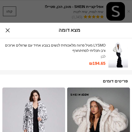
אפליקציית SHEIN - מוכן, הכן, סטייל!
×
קחו
שווה לנסות, שווה לקנות
(1,345)
מצא דומה
LYSMO מעיל פרווה מלאכותית לנשים בצבע אחיד עם שרוולים ארוכים
ורב-תכליתי לסתיו/חורף
לבן
₪194.65
פריטים דומים