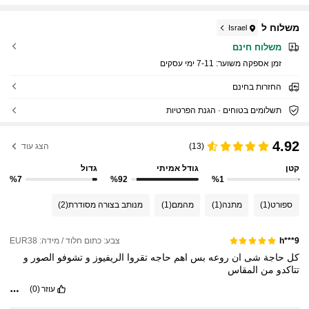
משלוח ל
Israel
משלוח חינם
זמן אספקה ​​משוער:
7-11 ימי עסקים
החזרות בחינם
תשלומים בטוחים · הגנת הפרטיות
4.92
(13)
הצג עוד
קטן
גודל אמיתי
גדול
%7
%92
%1
ספורט
(1)
מתנה
(1)
מהמם
(1)
מנותב בצורה מסודרת
(2)
צבע: כתום חלוד / מידה: EUR38
h***9
كل
حاجة
شى
ان
روعه
بس
اهم
حاجه
تقروا
الريفيوز
و
تشوفو
الصور
و
تتاكدو
من
المقاس
עוזר
(0)