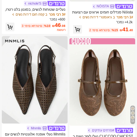
nichole'S
NÖISTA
נעליים שטוחות לנשים, בסגנון בלט רטרו,
Nöista סנדלים חומים ארוגים עם רצועות
נעליים שטוחות נוחות עם עקב נמוך, נעלי
3# רבי מכר
ב קפה חום דירות נשים
צולבות, מעוצבים עם חלק עליון מרשת ע
1# רבי מכר
ב גיאומטרי דירות נשים
מרי ג'יין שטוחות מזמש עם אבזם רצועה,
600+ נמכר
דין ורצועות מתכווננות, נושמים ונוחים, סג
חום, מתנת יום האם
4.2k+ נמכר
46
נון רטרו לטיולי אביב ואירועי אירועים קיציי
.08
₪
%10
3 ימים אחרונים
41
ם
משוער
.40
₪
%15
2 ימים אחרונים
16
Mnmlis
#פרחים עתיקים
Mnmlis נעלי אופנה אלגנטיות לנשים עם
CUCCOO CHICEST נעלי לופר נשים ב