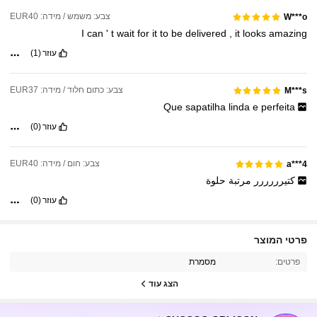
צבע: משמש / מידה: EUR40
W***o
I
can
'
t
wait
for
it
to
be
delivered
,
it
looks
amazing
עוזר
(1)
צבע: כתום חלוד / מידה: EUR37
M***s
Que
sapatilha
linda
e
perfeita
עוזר
(0)
צבע: חום / מידה: EUR40
a***4
كتيرررررر
مرتبة
حلوة
עוזר
(0)
97K עוקבים
4.89
פרטי המוצר
פרטים:
מסמרת
97K עוקבים
4.89
הצג עוד