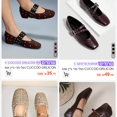
4
10
CUCCOO GRLICON
#מתנות פרימיום
CUCCOO GRLICON נעלי מרי ג'יין אופ
CUCCOO GRLICON נעלי מרי ג'יין שטו
נתיות עם נצנצים וטאץ' מרובעות
35
חות מעור אדום לנשים, בסגנון פאנק של
49
%40
₪
.70
%9
₪
.58
שנה למאה ה-20, מתאימות לאביב/קיץ,
חופשה, טיולים, אופנה של שנות ה-2000