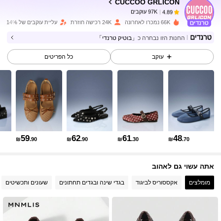
CUCCOO GRLICON
97K עוקבים
4.89
t***i
שילם
לפני יום אחד
66K נמכרו לאחרונה
24K רכישה חוזרת
עליית עוקבים של 14%
97K עוקבים
4.89
החנות הזו נבחרה כ
「בוטיק טרנדי」
עוקב
כל הפריטים
97K עוקבים
4.89
97K עוקבים
4.89
97K עוקבים
4.89
59
62
61
48
₪
.90
₪
.90
₪
.30
₪
.70
אתה עשוי גם לאהוב
97K עוקבים
4.89
מומלצים
אקססוריס לביגוד
בגדי שינה ובגדים תחתונים
שעונים ותכשיטים
97K עוקבים
4.89