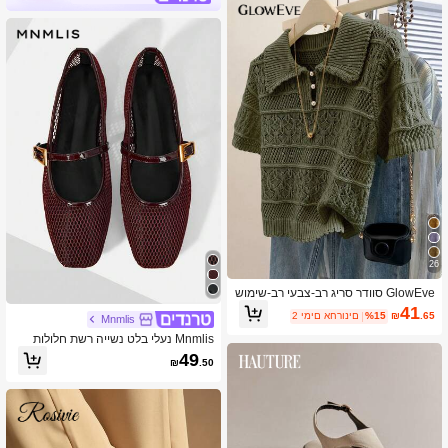
26
GlowEve סוודר סריג רב-צבעי רב-שימוש
י בסגנון אופנה אירופאי-אמריקאי חדש
41
.65
₪
%15
2 ימים אחרונים
Mnmlis
Mnmlis נעלי בלט נשייה רשת חלולות
49
₪
.50