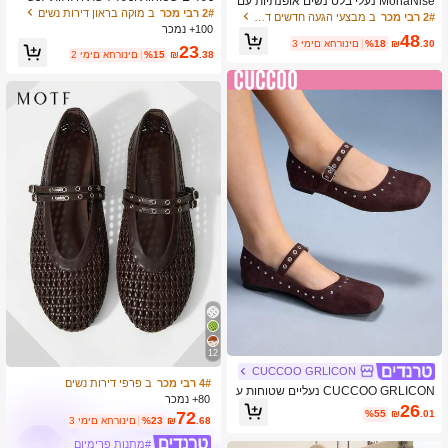
MonaNise נעלי בלט נשים אופנתיות עם
ם, נעלי בלט קלות ונוחות אופנתיות, מתאי
2# רבי מכר
ב מוקה בראון דירות נשים
אף מרובע, גב נמוך, עיצוב פאץ'וורק, סגנון
2# רבי מכר
ב מבצעי הגעה חדשים דירות נשים
מות לנסיעות יומיומיות בקיץ, מתנת יום ה
מרי ג'יין, סוליה שטוחה, למשאהים, לחוץ,
100+ נמכר
48
אם
יוקרתיות, רב-שימושיות, בצבעי חום, משמ
.30
₪
%18
3 ימים אחרונים
23
.38
₪
%15
2 ימים אחרונים
ש, בורדו, חאקי ושחור
12
CUCCOO GRLICON
4# רבי מכר
ב פרפי דירות נשים
CUCCOO GRLICON נעליים שטוחות ע
80+ נמכר
ם אבזם ועיצוב מסמרות לנשים
26
72
%55
₪
.01
.68
₪
%23
3 ימים אחרונים
#מתנות פרימיום