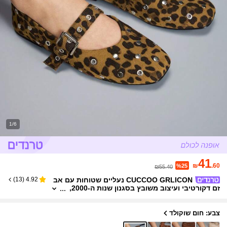
1/6
41
₪
.60
%25
₪55.40
CUCCOO GRLICON נעליים שטוחות עם אב
)
13
(
4.92
זם דקורטיבי ועיצוב משובץ בסגנון שנות ה-2000,
מתאימות לאביב, קיץ וחופשה
צבע: חום שוקולד