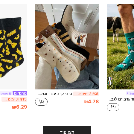
גרבי קרב עם דוגמת דאקסהנד חמודה, עיצוב חיות קריקטורה, רכים ונשימים, גובה עד אמצע השוק, גרבי יומיום אסתטיים ויוצאי דופן
ueror
Sur
%8
3 ימים אחרונים
זוג אחד גרביים לגברים עם דוגמה של פרה חלב עד אמצע השוק, גרבי סתיו
%15
3 ימים אחרונים
₪4.78
₪6.29
הצג עור