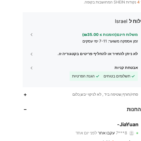
4
נקודות SHEIN המחושבות בקופה.
וח ל
Israel
משלוח חינם(הזמנות ≥ ₪35.00)
זמן אספקה ​​משוער:
7-11 ימי עסקים
לא ניתן להחזיר או להחליף פריטים בקטגוריה זו.
אבטחת קניות
תשלומים בטוחים
הגנת הפרטיות
775
7
4.92
סתיו/חורף,שטיפה ביד , לא לניקוי יבש,כלום
775
7
4.92
החנות
775
7
4.92
JiaYuan-
8***7
עקבו אחר
לפני יום אחד
775
7
4.92
דירוג
פריטים
עוקבים