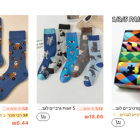
1/3/5 זוגות גרביים דקורטיביים לגברים מכותנה עם דוגמה צבעונית, גרביים אופנתיים שמחים עד אמצע השוק, גרביים קלאסיים נמכרים היט, גרביים יומיומיים עסקיים רשמיים באיכות גבוהה, גרביים דוחסים צבעוניים שמחים מכותנה לגברים, משלוח בצבע אקראי (ללא קופסת מתנה)
5 זוגות גרביים לגברים עד אמצע השוק, דוגמת חתול מצויר, מתאים ללבישה יומיומית, חיצוני ופנימי, סתיו/חורף
%12
3 ימים אחרונים
%8
3 ימים אחרונים
רביים לגברים
ב חי
3# רבי מכר
₪18.66
₪6.44