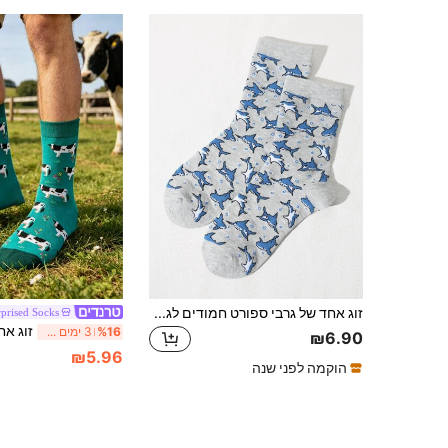
זוג אחד של גרבי ספורט חמודים לגברים עם דמויות מצוירות בצורת כריש, גרביים עד אמצע השוק, גרבי סתיו, סקייטבורד
prised Socks
%16
3 ימים אחרונים
₪6.90
₪5.96
הוקמה לפני שנה