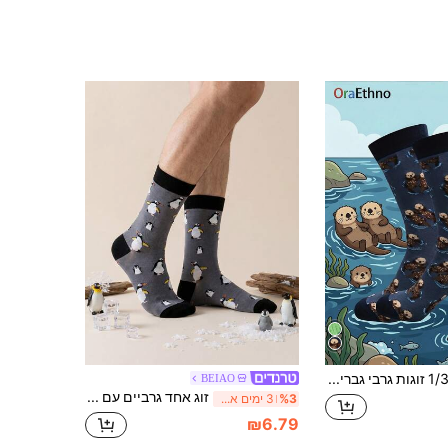
1/3 זוגות גרבי גברים חמודים בעיצוב של לוטרת ים (עם זוג לוטרות ים חמודות ודוגמת גלים), גרבי צבעים בבלוקים בסגנון קריקטורה, סופגות זיעה, רכות, נוחות וחמות, גרבי נובלטי, מתנה אידיאלית לחובבי בעלי חיים/בן זוג/בן/בעל ליום הולדת/חג המולד, גרביים נוחות חיוניות ללבישה יומית בסתיו/חורף
BEIAO
זוג אחד גרביים עם הדפס פינגווין מצויר וחמוד, גרביים נושמות עד אמצע השוק, דוגמא אישית של חיות מצחיקות, סתיו
%3
3 ימים אחרונים
₪6.79