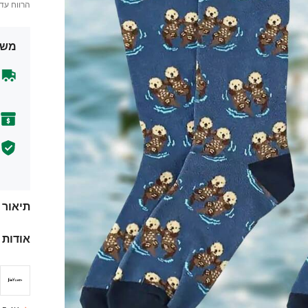
הרווח עד
משל
תיאור
אודות 