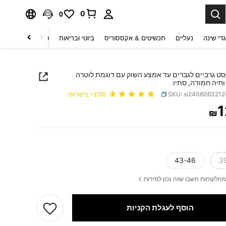
0
0
די שינה
נעליים
תכשיטים & אקססוריס
ביוטי ובריאות
טקסטיל לבית
ט
ת/סט גרביים לגברים עד אמצע השוק עם דוגמת לוטרה
וחיה חמודה, סתיו
SKU: si240606321
(100+ ביקורות)
1
₪
PRICE AND AVAILABIL
43-46
3
מהלקוחות חשבו שזה נכון למידות
הוסף לעגלת הקניות