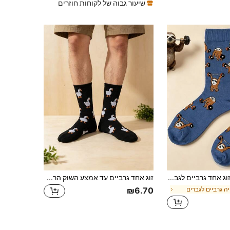
שיעור גבוה של לקוחות חוזרים
זוג אחד גרביים לגברים עם סמל Sloth Graphic, סתיו
זוג אחד גרביים עד אמצע השוק הרכות והחמודות של White Goose בצבע שחור לגברים, גרביים מקסימות לגברים לשימוש יומיומי, גרביים רב-תכליתיות לגברים עד אמצע השוק
ה גרביים לגברים
₪6.70