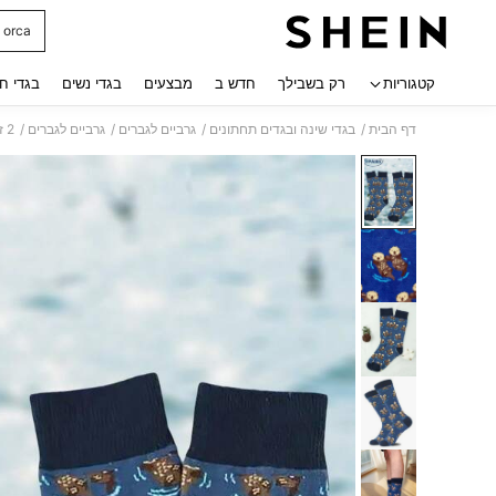
orca
 navigate search
קטגוריות
רק בשבילך
חדש ב
מבצעים
בגדי נשים
בגדי ח
/
/
/
/
דף הבית
בגדי שינה ובגדים תחתונים
גרביים לגברים
גרביים לגברים
2 זוגות/סט גרביים לגברים עד אמצע השוק עם דוגמת לוטרה מצוירת וחיה חמודה, סתיו