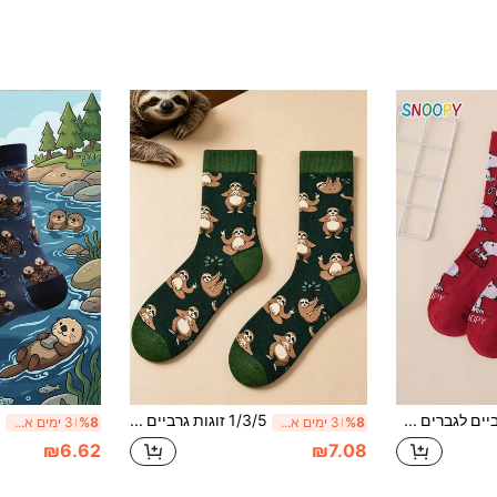
זוג גרביים לגברים עד אמצע השוק עם דוגמת כלב קריקטורה חמוד מסדרת SNOOPY מקורית
1/3/5 זוגות גרביים לגברים עד אמצע השוק עם דוגמת קוואלה קרטונית, בד רך ואלסטי, ללבוש יומיומי בקיץ, עיצוב חמוד ושובבי, מתנה אידיאלית לאבא ליום האב
%8
3 ימים אחרונים
%8
3 ימים אחרונים
₪6.62
₪7.08