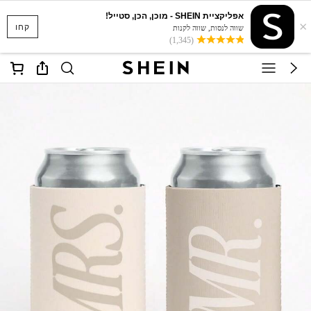
אפליקציית SHEIN - מוכן, הכן, סטייל!
×
קחו
שווה לנסות, שווה לקנות
(1,345)