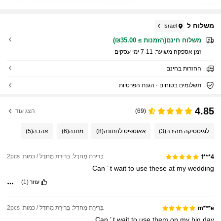
משלוח ל
Israel
משלוח חינם(הזמנות ≥ ₪35.00)
זמן אספקה ​​משוער:
7-11 ימי עסקים
החזרות בחינם
תשלומים בטוחים · הגנת הפרטיות
4.85
(69)
הצג עוד
לוגיסטיקה מהירה
(3)
אאוטפיט לחתונה
(8)
מתנה
(6)
אהבה
(5)
בְּרִירַת מֶחדָל: בְּרִירַת מֶחדָל / כמות: 2pcs
f***4
Can
’
t
wait
to
use
these
at
my
wedding
עוזר
(1)
בְּרִירַת מֶחדָל: בְּרִירַת מֶחדָל / כמות: 2pcs
m***e
Can
’
t
wait
to
use
them
on
my
big
day