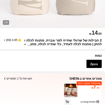
1/9
14
₪
.80
2 חבילות של שרוולי שתייה למר וגברת, מתנות לכלה ו
)
69
(
4.85
לחתן | מתנות לכלה לעתיד, כלי שתייה לכלה, מתנ
ת מסיבת רווקות, מסיבת אירוסין, טיול לזוג, מתנת
כלה, בעל ואישה
כמות
2pcs
מוכרים אחרים ב-SHEIN
הצג את כל 1 המוכרים
המחיר הנמוך ביותר
7
₪
.73
yi-tong-home