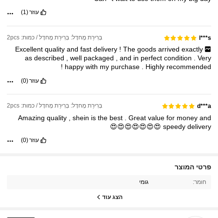
עוזר
(1)
בְּרִירַת מֶחדָל: בְּרִירַת מֶחדָל / כמות: 2pcs
l***s
Excellent
quality
and
fast
delivery
!
The
goods
arrived
exactly
as
described
,
well
packaged
,
and
in
perfect
condition
.
Very
!
happy
with
my
purchase
.
Highly
recommended
עוזר
(0)
בְּרִירַת מֶחדָל: בְּרִירַת מֶחדָל / כמות: 2pcs
d***a
Amazing
quality
,
shein
is
the
best
.
Great
value
for
money
and
😍😍😍😍😍😍😍
speedy
delivery
עוזר
(0)
844 עוקבים
פרטי המוצר
4.89
חומר:
גומי
844 עוקבים
4.89
הצג עוד