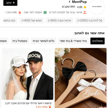
MerriPop
עוקב
844 עוקבים
4.89
s***2
שילם
לפני יום אחד
שיעור גבוה של לקוחות חוזרים
הוקמה לפני שנה
64K נמכרו לאחרונה
844 עוקבים
4.89
קל להרכבה (2000+)
איכות טובה (900+)
ממש קול (600+)
כמו בתמונה (500+)
אתה עשוי גם לאהוב
844 עוקבים
4.89
מומלצים
ציוד משרדי & בתי ספר
כלים לשיפור הבית
טקסטיל בית
אקססור
844 עוקבים
4.89
844 עוקבים
4.89
844 עוקבים
4.89
844 עוקבים
4.89
קישוט ראש יצירתי עם פנינים ואבני חן ב
צורת אותיות כלה & חתן, רעלה, כובעי זוג,
נותרו רק 1