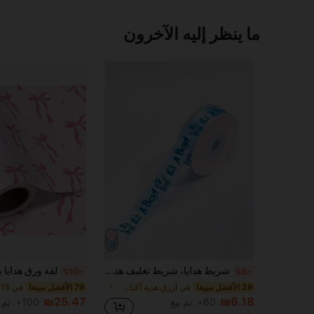
ما ينظر إليه الآخرون
شريط هدايا، شريط تغليف هدايا، شريط ديكور حفلات، شريط ديكور استحمام، شريط تغليف هدايا
%10-
%6-
2# الأفضل مبيعا
في أزرق هدية أكياس التفاف
7# الأفضل مبيعا
₪25.47
₪6.18
60+. تم بيع
100+. تم بيع
مقدر
مقدر