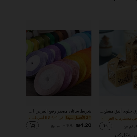
50 صندوق حلوى أنيق مقطع بالليزر بتصميم الفراشة - تغليف هدايا من الورق البني للأعراس والأعياد والأعياد الميلادية - أنماط هندسية معقدة، مثالية كهدايا حفلات واكسسوارات ديكور صيفية هدايا شاطئية عودة إلى المدرسة لوازم المدرسة ديكور الغرفة
شريط ساتان مضفر رفيع العرض 1سم، 25 ياردة/لفة، لف التغليف وتحزيم الهدايا وتزيين الكعك بشريط العقدة
3# الأفضل مبيعا
في 1~6 ILS أشرطة وأقواس
في مستلزمات العودة إلى المدرسة هدية أكياس التفاف
₪4.20
400+. تم بيع
ن بشكل كبير