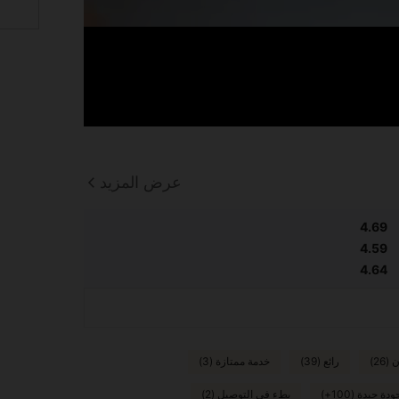
عرض المزيد
4.69
4.59
4.64
26)
رائع (39)
خدمة ممتازة (3)
ودة جيدة (100+)
بطء في التوصيل (2)