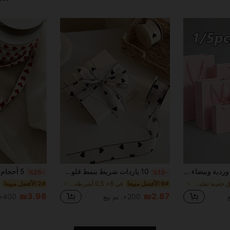
1/5 أكياس هدايا وردية وبيضاء مع مقابض شريط، أكياس تغليف هدايا عمودية خفيفة الوزن قابلة للطي، مناسبة للزفاف والتجزئة والحفلات وأعياد الميلاد والخطوبة والذكرى السنوية وعيد الأب وعيد الحب وتزيين هدايا حفلات الخطوبة
10 ياردات شريط بنمط قلوب أسود وأبيض، ديكور تغليف هدايا أنيق، مناسب للأعراس والأعياد، شريط ترتيب زهور عصري، مناسب لمناسبات متنوعة، مستلزمات حرفية DIY
%25-
%13-
في ورق حقيبة تغليف الهدايا
9# الأفضل مبيعا
في 8+ ILS أشرطة وأقواس
2# الأفضل مبيعا
₪3.98
₪2.87
200+. تم بيع
400+. تم بيع