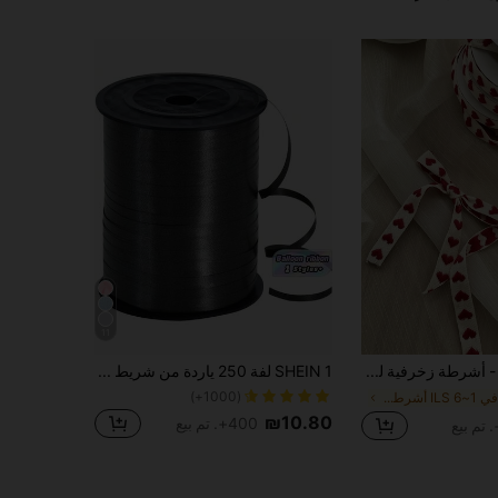
11
5 أحجام - أشرطة زخرفية للأعياد، أشرطة مطبوعة بالقلوب، حبال نسيج لتغليف الهدايا، حبال ترتيب الزهور على الطراز الكوري اليدوي، أشرطة تغليف الكيك وصناديق عيد الميلاد، فيونكات نسيج لتغليف الهدايا، أشرطة ساتان للزهور لتغليف الهدايا والكيك، عودة إلى المدرسة وعيد الحب
SHEIN 1 لفة 250 ياردة من شريط التعرج الأسود للتغليف هدايا، خيوط بالونات، حفلات الزفاف وعيد الميلاد، شريط لامع معدني لتزيين باقات الزهور وتغليف هدايا عيد الحب، حفلات الزفاف، وعيد الميلاد
(1000+)
في 1~6 ILS أشرطة وأقواس
₪10.80
400+. تم بيع