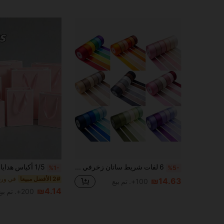
6 لفات شريط ساتان زخرفي للأعياد والحفلات بعرض 25 مم وطول 10 ياردات، بألوان متعددة لإنشاء أسلوب طازج، + قماش ساتان وردي لامع عالي الكثافة، مناسب لديكور المشاهد الطازجة + ترتيب الزهور + الأعمال اليدوية + تزيين تغليف الهدايا
%1-
%5-
2# الأفضل مبيعا
₪14.63
100+. تم بيع
₪4.14
200+. تم بيع