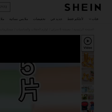
87172
 navigate search
فئات
لأجلكم فقط
جديد في
تخفيضات
ملابس نسائية
ملا
/
/
/
الصفحة الرئيسية
معيشة & منزلي
لوازم الحفلات والمناسبات
مستلزمات ت
Video