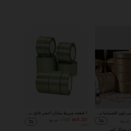
12
1 لفة، شريط ذهبي بلون الشمبانيا مع فيونكة، شريط ساتان ملون، شريط ساتان بوليستر، شريط صندوق هدايا، شريط جاكار، مناسب للعودة إلى المدرسة، عيد الحب
1 قطعة شريط ساتان أخضر فاتح، متوفر بأحجام متعددة: 1 سم / 1.5 سم / 2 سم / 2.5 سم / 4 سم / 5 سم، شريط ساتان حريري على شاكلة الحرير، لون موراندي، شريط مصنوع يدويًا لتغليف باقات الزفاف، مقاوم للبهتان، مضاد للكهرباء الساكنة، مادة إكسسوار شعر DIY
₪4.30
100+. تم بيع
مقدر
ن بشكل كبير