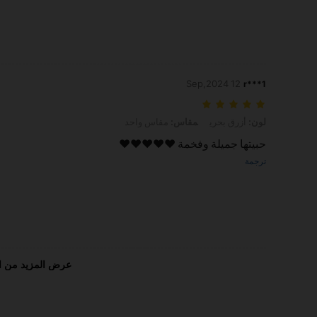
12 Sep,2024
r***1
لون: أزرق بحري, مقاس: مقاس واحد
لون:
أزرق بحري
مقاس:
مقاس واحد
حبيتها جميلة وفخمة ❤❤❤❤❤
ترجمة
عرض المزيد من ا