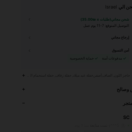
ن الي
Israel
شحن مجاني(طلبات ≥ ₪35.00)
التوصيل المتوقع:
7-11 يوم عمل
إرجاع مجاني
أمن التسوق
مدفوعات آمنة
حماية الخصوصية
حاجز اللون, الصاف,أصفر,حفلة عيد ميلاد, حفلة زفاف, حفلة استحمام الطفل, حفل تحديد النوع
330
4.96
 وصالح
330
4.96
متجر
330
4.96
330
4.96
SC
330
4.96
تقييم
متابعون
y***5
تمت متابعة
منذ 1 يوم
330
4.96