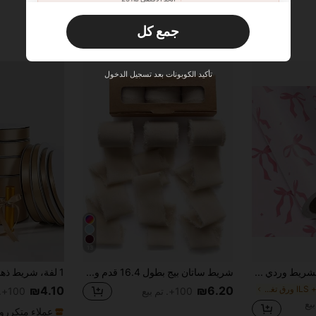
طلبات أكثر من ₪356
محدود الوقت
جمع كل
مستخدم جديد
33
قسيمة المنتج
‎%
الحد الأقصى ₪270
تأكيد الكوبونات بعد تسجيل الدخول
طلبات أكثر من ₪486
محدود الوقت
مستخدم جديد
31
قسيمة المنتج
‎%
الحد الأقصى ₪539
طلبات أكثر من ₪745
محدود الوقت
13
لفة ورق هدايا بشريط وردي - لفة صغيرة - 17 بوصة * 33 قدم - تصميم شريط وردي مثالي لعيد الحب، عيد ميلاد الحبيبة، حفل عروس
شريط ساتان بيج بطول 16.4 قدم وعرض 1.5 بوصة، شريط شيفون للكريسماس، مجموعة أشرطة هدايا ، مناسب لديكور الزفاف، دعوات الزفاف، تغليف الباقات، الزهور الطازجة، باقة العروس، أعمال DIY
في 15+ ILS ورق تغليف الهدايا
₪4.10
₪6.20
100+. تم بيع
100+. تم بيع
عملاء متكررو