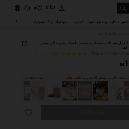
0
0
لابس داخلية، وملابس نوم
أحذية
مجوهرات واكسسوارات
الصحة & الجمال
ستر للحفلة 1 لفة
لفتيل ميتالك مقلم هدية بقصة ملفوفة حديث البوليستر
SKU: sh230503580
(1000+ تعليقات)
1
₪
PRICE AND AVAILABIL
منتجات المشابهة في المخزون '
مقاس واحد
'
مشاهدة الكل
تم بيع هذا المنتج.
نفذت الكمية