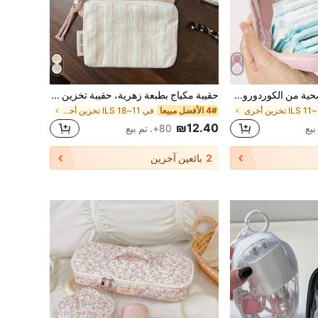
حقيبة تخزين فوط صحية من الكوردوروي - محمولة وقوية، بسحاب إغلاق، ضروريات السفر، سعة كبيرة لتخزين الفوط الصحية والتامبون، مناسبة للحقيبة الظهر والسفر والشاطئ
حقيبة مكياج بطبعة زهرية، حقيبة تخزين مكياج ومستحضرات تجميل بنمط زهري، حقيبة تخزين بسحاب، حقيبة يد صغيرة، محفظة
4# الأفضل مبيعا
في 11~18 ILS تخزين أخرى
₪12.40
80+. تم بيع
2
بائعين آخرين