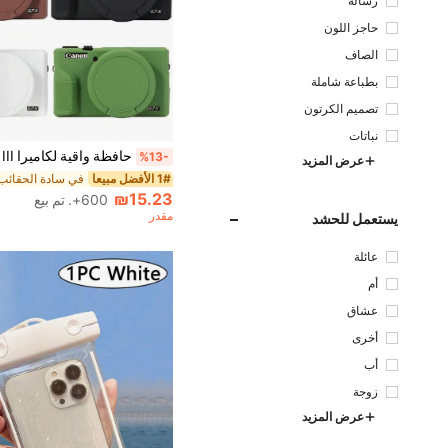
رسالة
حاجز اللون
الصاف
بطباعة شاملة
تصميم الكرتون
نباتات
%13-
عرض المزيد
1# الأفضل مبيعا
في سادة الحقائب 
₪15.23
600+. تم بيع
مقدر
يستعمل للحشد
عائلة
أم
عشاق
أخرى
أب
زوجة
عرض المزيد