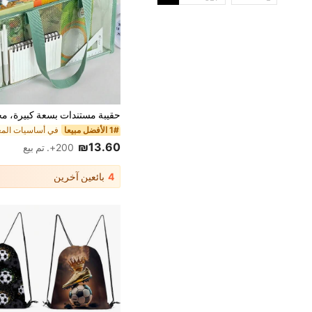
1# الأفضل مبيعا
₪13.60
200+. تم بيع
4
بائعين آخرين