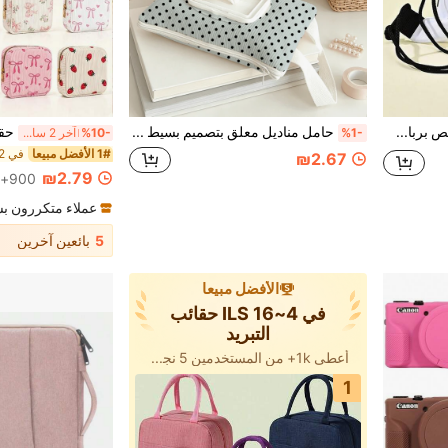
حقيبة ظهر قابلة للتخصيص برباط سحب مع شعار شخصي، حقيبة مقاومة للماء بحجم 40x30 سم، حقيبة هدايا لوصيفات العروس
حامل مناديل معلق بتصميم بسيط وأنيق بنقشة نقاط مبطن مع مقبض وسحاب جانبي، صندوق مناديل محمول قابل لإعادة الاستخدام للسيارة والحمام والمطعم وجانب السرير والسفر والسكن الجامعي والمكتب، صندوق تخزين مناديل خفيف الوزن لديكور المنزل، حقيبة تخزين أدوات مكياج للاستخدام مرة واحدة، ضروري للعودة إلى المدرسة، هدية هالوين، هدية عيد الميلاد (موضع الطباعة والقص واتجاه نسيج القماش عشوائي)
%1-
%10-
آخر 2 ساعة أيام
1# الأفضل مبيعا
في 22+ ILS حقيبة تخزين
₪2.67
₪2.79
900+. تم بيع
عملاء متكررون ب
5
بائعين آخرين
الأفضل مبيعا
في 4~16 ILS حقائب
التبريد
أعطى 1k+ من المستخدمين 5 نجوم
1