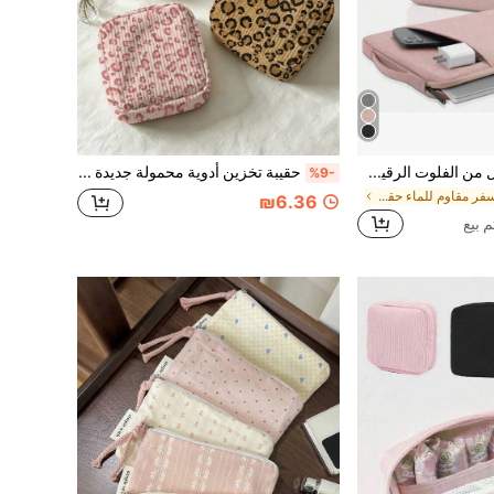
غلاف كمبيوتر محمول من الفلوت الرقيق، حافظة داخلية للكمبيوتر المحمول، حقيبة وثائق أعمال واقية للأجهزة اللوحية، غلاف كمبيوتر محمول، حقيبة كمبيوتر محمول مقاومة للماء للأعمال والجامعة
حقيبة تخزين أدوية محمولة جديدة بطبعة نمر ملونة، حقيبة تخزين فوط صحية، صندوق حبوب، حقيبة إسعافات أولية، حقيبة مكياج، محفظة نقود، مناسبة للاستخدام اليومي/الخارجي/السفر، تخزين أدوية مريح، يمكن تنظيم الأدوية ومستحضرات التجميل والهاتف والأشياء الصغيرة الأخرى، ضروري للسفر، هدية عيد الميلاد، حقيبة هدية شخصية، هدية يوم المعلم، تبادل هدايا صغيرة، ديكور الغرفة (موضع قطع الطباعة واتجاه نسيج القماش عشوائي)
%9-
في سفر مقاوم للماء حقائب
₪6.36