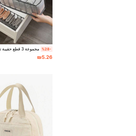
%28-
₪5.26