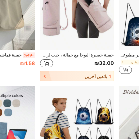
حقيبة برباط - حقيبة ظهر مطبوعة بتصاميم كرة القدم - مثالية للمدرسة والرياضة والسفر وتخزين الألعاب حقيبة ظهر رياضية للجيم والسباحة والسفر
حقيبة حصيرة اليوجا مع حمالة ، جيب لزجاجة المياه وجيب للمبتلات، حقيبة تخزين متعددة الوظائف
%49-
في 2~11 ILS حقيبة رياضية
₪32.00
₪1.58
1
بائعين آخرين