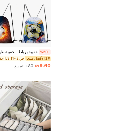
%20-
2# الأفضل مبيعا
₪9.60
80+. تم بيع