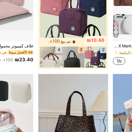
8
₪10.46
تم بيع 100+.
حافظة واقية لكاميرا Canon G7 X Mark III الرقمية، كم سيليكون للكاميرا، حقيبة كاميرا Canon، اكسسوارات الكاميرا، حقيبة شاحن الكاميرا، مكعبات تعبئة للنساء والرجال
4
3
2
3# الأفضل مبيعا
الرقمية
₪23.40
100+. تم بيع