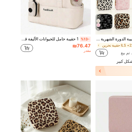
15
حقيبة الدورة الشهرية المحمولة مع سحاب حامل الفوط الصحية والسدادات القطنية حقيبة مكياج متعددة الاستخدامات إكسسوارات ضرورية للسفر والعودة إلى المدرسة والرحلات البحرية هدية للنساء
1 حقيبة حامل للحيوانات الأليفة قابلة للتنفس لحمل الكلاب الصغيرة والأرانب والقطط مع جيوب كبيرة، حقيبة قطنية، حقيبة حمل للكلاب قابلة للطي، حقيبة سفر للجراء للتخييم والرحلات الخارجية للكلاب الصغيرة، قابلة للإزالة والغسيل، مقعد مريح للحيوانات الأليفة في السيارة
%13-
₪76.47
مقدر
شكل كبير