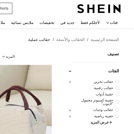
horts
 navigate search
فئات
لأجلكم فقط
جديد في
تخفيضات
ملابس نسائية
ملا
الصفحة الرئيسية
الحقائب والأمتعة
حقائب عملية
/
/
تصنيف
المزيد
الفئات
حقائب تخزين
حقائب رقمية
حقيبة أدوات
حقيبة كمبيوتر محمول
"لابتوب"
حقائب وجبات
حقيبة رياضية
عرض المزيد