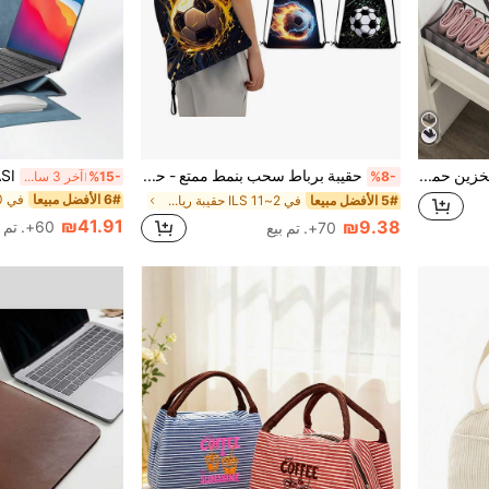
مجموعة 3 قطع حقيبة تخزين حمالات الصدر، صندوق تخزين الملابس الداخلية، صندوق تخزين الملابس الداخلية، صندوق تخزين الخزانة وصندوق التخزين، صندوق تخزين الأدراج الشبكي
حقيبة برباط سحب بنمط ممتع - حقيبة ظهر يومية للمراهقين للرياضة والجيم والسباحة والسفر والعمل والمشي لمسافات طويلة، خفيفة الوزن وقوية، بطباعة كرة السلة وكرة القدم
%8-
%15-
آخر 3 ساعة أيام
6# الأفضل مبيعا
5# الأفضل مبيعا
في 2~11 ILS حقيبة رياضية
₪41.91
₪9.38
60+. تم بيع
70+. تم بيع