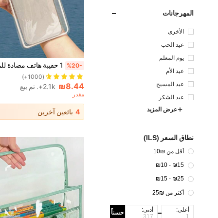
المهرجانات
الأخرى
عيد الحب
يوم المعلم
1# الأفضل مبيعا
%20-
(1000+)
عيد الأم
1# الأفضل مبيعا
1# الأفضل مبيعا
عيد المسيح
(1000+)
(1000+)
₪8.44
2.1k+. تم بيع
1# الأفضل مبيعا
مقدر
عيد الشكر
(1000+)
عرض المزيد
4
بائعين آخرين
نطاق السعر (ILS)
أقل من ₪10
₪15 - ₪10
₪25 - ₪15
أكثر من ₪25
أعلى:
أدنى:
حسناً