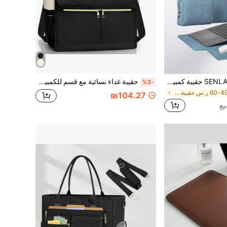
SENLASI حقيبة كمبيوتر محمول 13-14 بوصة من جلد PU، غطاء واقي وحقيبة إكسسوارات 2 في 1، حامل كمبيوتر محمول + كمبيوتر محمول، حقيبة كمبيوتر محمول، غطاء واقي للكمبيوتر المحمول
حقيبة غداء نسائية مع قسم للكمبيوتر المحمول 15.6 بوصة، حقيبة غداء للنساء، حقيبة توت معزولة، حقيبة لوازم العودة إلى المدرسة، حقيبة تبريد أو إكسسوار نزهة
%3-
في 40-60 ر.س حقيبة كمبيوتر محمول
₪104.27