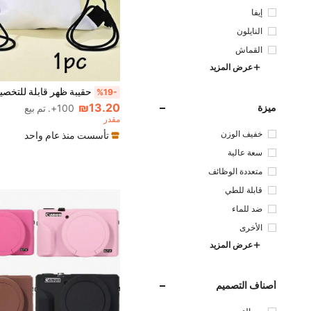
إيفا
النايلون
القماش
عرض المزيد
%19-
₪13.20
ميزة
100+. تم بيع
مقدر
خفيف الوزن
تأسست منذ عام واحد
سعة عالية
متعددة الوظائف
قابلة للطي
ضد للماء
الأخرى
عرض المزيد
أصناف التصميم