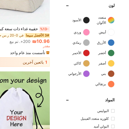
لون
متعدد
الأسود
الألوان
%13-
أبيض
وردي
3# الأفضل مبيعا
₪10.96
200+. تم بيع
الأزرق
رمادي
مقدر
تأسست منذ عام واحد
أخضر
الأحمر
1
بائعين آخرين
أصفر
كاكي
بني
الأرجواني
برتقالي
المواد
البوليس
تر
كلوريد متعدد الفينيل
البولي أميد