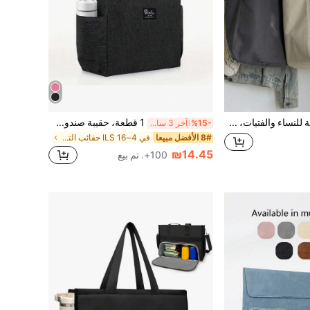
حقيبة قماشية للنساء والفتيات، حقيبة كتف من قماش قطني متين بسعة كبيرة وجيوب متعددة، بأسلوب جمالي بسيط، مناسبة للمدرسة والجامعة والفصل الدراسي والعمل اليومي والسفر والتسوق وهدية عيد الميلاد وموسم العودة إلى المدرسة
1 قطعة، حقيبة صندوق غداء عازلة للحرارة ومقاومة للماء للطلاب وموظفي المكاتب - إكسسوار سفر مثالي وأداة مطبخ لوجبات صحية أثناء التنقل
%15-
آخر 3 ساعة أيام
8# الأفضل مبيعا
في 4~16 ILS حقائب التبريد
₪14.45
100+. تم بيع