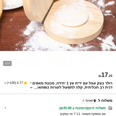
1/10
17
₪
.20
רולר בצק עגול עם ידית עץ 1 יחידה, מכונת מאפים י
)
100+
(
4.77
דנית רב תכליתית, קלה לתפעול לעורות כופתאו
ת, לחמניות, עוגות ירח ועוד
משלוח ל
Israel
משלוח חינם(הזמנות ≥ ₪35.00)
זמן אספקה ​​משוער:
7-11 ימי עסקים