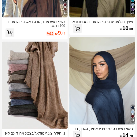
11
26
15K עוקבים
4.91
צעיף חיג'אב ערבי בצבע אחיד מכותנה א
צעיף ראש אחד, סרט ראש בצבע אחיד י
חת, מתאים לשימוש במסגד
100+ נמכר
דידותי לעור, צעיף חלק, צעיף חוף פשוט ל
10
₪
.50
לבוש יומיומי קז'ואל לשמלה
9
%15
₪
.44
15K עוקבים
4.91
11
כיסוי ראש בסיסי בצבע אחיד, סגנון , בד
שיפון נושם, קל משקל ונוח, מתאים ללבי
1 יחידה צעיף מודאל בצבע אחיד עם קיפ
14
₪
.70