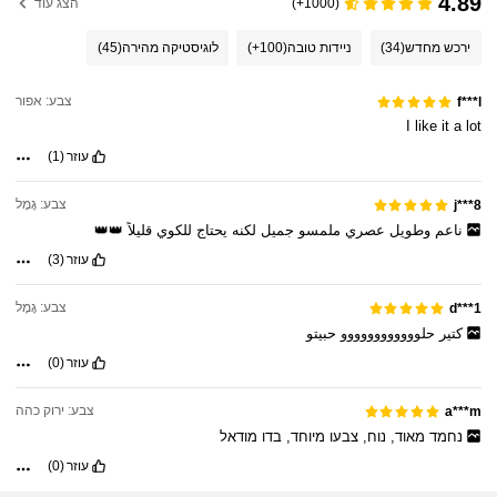
4.89
(1000+)
הצג עוד
ירכש מחדש
(34)
ניידות טובה
(100+)
לוגיסטיקה מהירה
(45)
צבע: אפור
f***l
I
like
it
a
lot
עוזר
(1)
צבע: גָמָל
j***8
ناعم
وطويل
عصري
ملمسو
جميل
لكنه
يحتاج
للكوي
قليلاً
👑👑
עוזר
(3)
צבע: גָמָל
d***1
كتير
حلوووووووووووو
حبيتو
עוזר
(0)
15K עוקבים
4.91
צבע: ירוק כהה
a***m
נחמד
מאוד,
נוח,
צבעו
מיוחד,
בדו
מודאל
עוזר
(0)
15K עוקבים
4.91