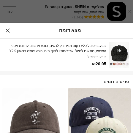
אפליקציית SHEIN - מוכן, הכן, סטייל!
×
קחו
שווה לנסות, שווה לקנות
(1,345)
מצא דומה
כובע בייסבול פליז רקום מניו יורק לנשים, כובע מתכוונן להגנה מפני
השמש, מתאים לטיולי אביב/סתיו לחוף הים, כובע שמש בסגנון Y2K
לשני המינים
כובע בייסבול
₪20.05
פריטים דומים