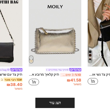
13
#תיקי עור מודרניים
hi bag
1pc תיק צד נשי אופנתי, תיק יד מרובע בצבע אחיד, תיק קופסה, חומר עור PU, סגירת רוכסן, רצועת כתף מתכווננת, תיק יומיומי קז'ואל, מתאים לנשים צעירות - נסיעות, עבודה, קניות, דייטים, מתנה, משרד
תיק קלאץ' מרובע אלכסוני רב-תכליתי אופנתי
%10
3 ימים אחרונים
₪41.58
10# רבי מכר
₪38.40
משוער
משוער
הצג עור