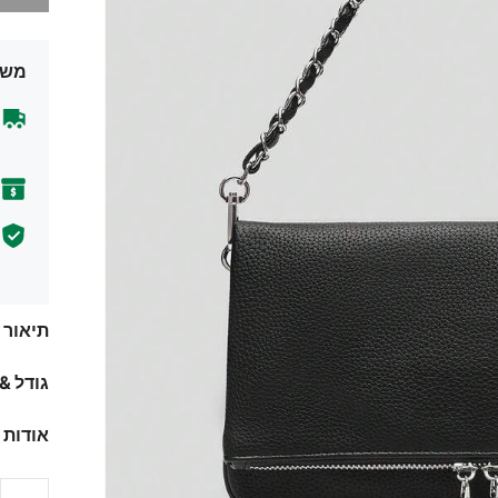
משל
תיאור
גודל &
אודות 