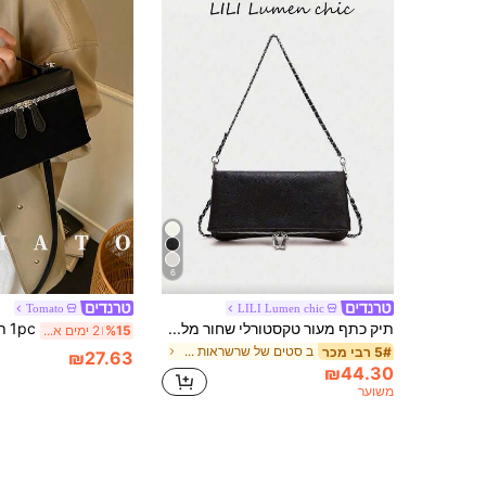
6
Tomato
LILI Lumen chic
תיק כתף מעור טקסטורלי שחור מלא עם רצועת שרשרת קלאסית שזורה ורוכסן תחתון נפתח מלא, עיצוב מינימליסטי, סגנון רחוב אופנתי, חומר עור עמיד ורך, מושלם לקניות בסוף השבוע ויציאות עירוניות יומיומיות, עבורה
%15
2 ימים אחרונים
ב סטים של שרשראות נשים Crossbody
5# רבי מכר
₪27.63
₪44.30
משוער