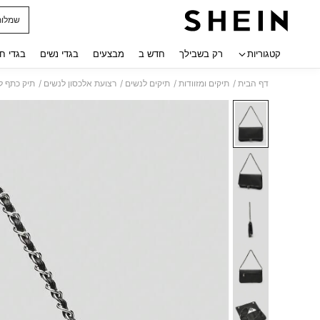
שמלות
 navigate search
קטגוריות
רק בשבילך
חדש ב
מבצעים
בגדי נשים
בגדי ח
/
/
/
/
דף הבית
תיקים ומזוודות
תיקים לנשים
רצועת אלכסון לנשים
תיק כתף ל