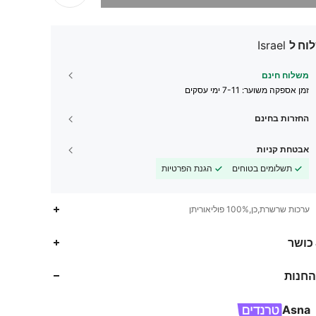
וח ל
Israel
משלוח חינם
זמן אספקה ​​משוער:
7-11 ימי עסקים
החזרות בחינם
אבטחת קניות
תשלומים בטוחים
הגנת הפרטיות
ערכות שרשרת,כן,100% פוליאוריתן
35K
139
4.89
 כושר
החנות
35K
139
4.89
Asna