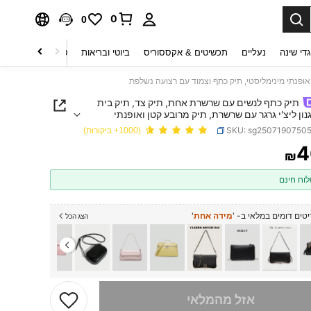
0
0
די שינה
נעליים
תכשיטים & אקססוריס
ביוטי ובריאות
טקסטיל לבית
ט
אופנתי מינימליסטי, תיק כתף וצמוד עם רצועה נשלפת
תיק כתף לנשים עם שרשרת אחת, תיק צד, תיק בית
ון ליצ'י גרגר עם שרשרת, תיק מרובע קטן ואופנתי
סטי, תיק כתף וצמוד עם רצועה נשלפת
SKU: sg2507190750
(1000+ ביקורות)
4
₪
PRICE AND AVAILABIL
וח חינם
טים דומים במלאי ב- '
מידה אחת
'
הצג הכל
 מוצר זה אזל
אזל מהמלאי