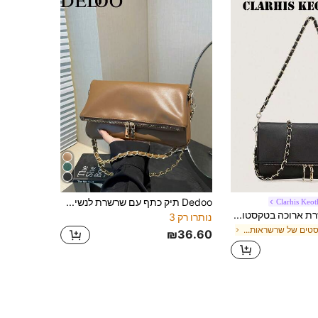
Dedoo תיק כתף עם שרשרת לנשים, תיק צד עם מכסה, תיק יד בוהמי עם רוכסן מתכוונן, תיק יד מינימליסטי אלגנטי, מתאים לעבודה ולשימוש יומיומי
Clarhis Keot
תיק צד עם שרשרת ארוכה בטקסטורת ליצ'י שחורה, גוף מלבני מינימליסטי עם קווים נקיים, יכול להכיל טלפון, פודרה, שפתון, כרטיס בנק, שחור טהור רסני ורב-שימושי, מתאים לחליפה, מעיל טרנץ', שמלה, טי-שירט יומיומי, נסיעה יומית, אווירה מינימליסטית יוקרתית
נותרו רק 3
ב סטים של שרשראות נשים Crossbody
₪36.60