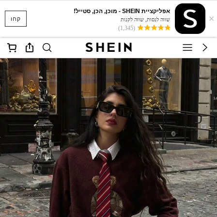
אפליקציית SHEIN - מוכן, הכן, סטייל!
×
קחו
שווה לנסות, שווה לקנות
(1,345)