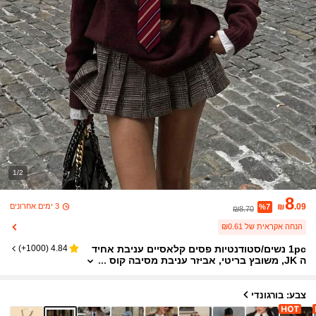
1/2
8
3 ימים אחרונים
₪
.09
%7
₪8.70
הנחה אקראית של ₪0.61
1pc נשים/סטודנטיות פסים קלאסיים עניבת אחיד
)
1000+
(
4.84
ה JK, משובץ בריטי, אביזר עניבת מסיבה קוס
פליי
צבע: בורגונדי