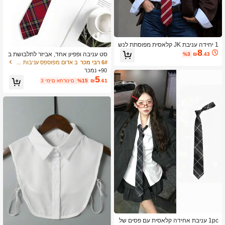
1 יחידה עניבת JK קלאסית מפוסתת לנש
8
ים, מתאימה לסטודנטיות ובני נוער, דוגמ
סט עניבה ופפיון אחד, אביזר לתלבושת ב
%3
₪
.43
ת משבצות בריטית, אביזר עניבה למסיב
ית ספר בסגנון קוריאני ויפני, צווארון פפיון
6# רבי מכר
ב אדום מפוספס עניבות גברים ועניבות נשים
ת קוספליי
משובץ עם פרח, מתאים למסיבה וללבוש
90+ נמכר
יומיומי, חזרה לבית הספר
5
.61
₪
%15
3 ימים אחרונים
1pc עניבת אחידה קלאסית עם פסים של