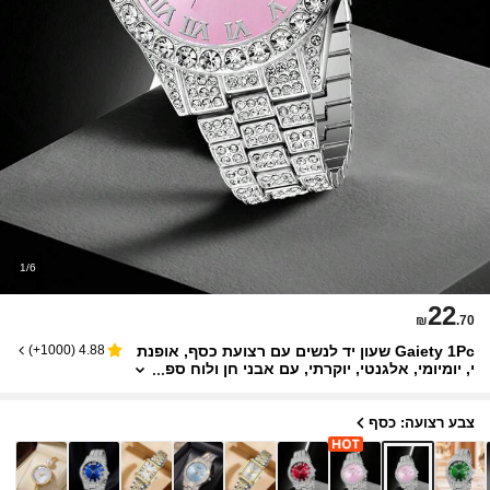
1/6
22
₪
.70
Gaiety 1Pc שעון יד לנשים עם רצועת כסף, אופנת
)
1000+
(
4.88
י, יומיומי, אלגנטי, יוקרתי, עם אבני חן ולוח ספ
רות רומיות גדול, שעון קוורץ, מתאים ללבישה י
ומיומית או כמתנה לחג, שעון נשים, שעון זהב, שעון
אופנתי לנשים, שעון יד לנשים, מתנה לנשים, מתנה
צבע רצועה: כסף
לחברים, מתנה ליום האהבה, מתנה לחברה