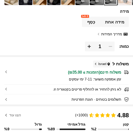
מידה
8 left
מידה אחת
כֶּסֶף
מדריך המידות
כמות:
משלוח ל
Israel
משלוח חינם(הזמנות ≥ ₪35.00)
זמן אספקה ​​משוער:
7-11 ימי עסקים
לא ניתן להחזיר או להחליף פריטים בקטגוריה זו.
תשלומים בטוחים · הגנת הפרטיות
4.88
(1000+)
הצג עוד
קטן
גודל אמיתי
גדול
%9
%89
%2