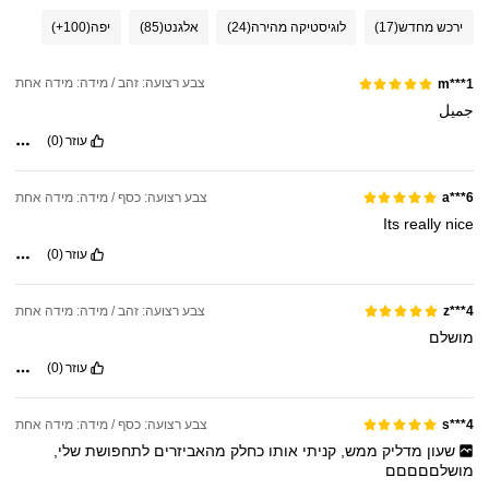
ירכש מחדש
(17)
לוגיסטיקה מהירה
(24)
אלגנט
(85)
יפה
(100+)
צבע רצועה: זהב / מידה: מידה אחת
m***1
جميل
עוזר
(0)
צבע רצועה: כסף / מידה: מידה אחת
a***6
Its
really
nice
עוזר
(0)
צבע רצועה: זהב / מידה: מידה אחת
z***4
מושלם
עוזר
(0)
צבע רצועה: כסף / מידה: מידה אחת
s***4
שעון
מדליק
ממש,
קניתי
אותו
כחלק
מהאביזרים
לתחפושת
שלי,
מושלםםםםם