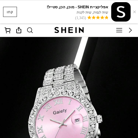
אפליקציית SHEIN - מוכן, הכן, סטייל!
×
קחו
שווה לנסות, שווה לקנות
(1,345)