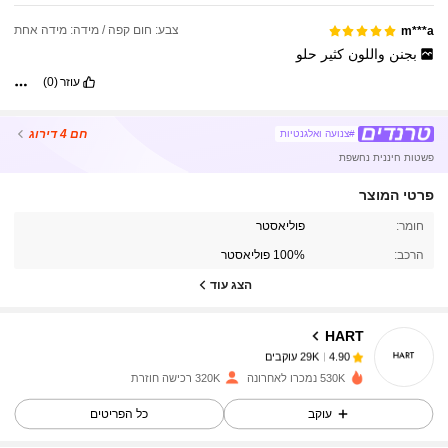
צבע: חום קפה / מידה: מידה אחת
m***a
بجنن
واللون
كثير
حلو
עוזר
(0)
חם
4 דירוג
#צנועה ואלגנטיות
פשטות חיננית נחשפת
פרטי המוצר
29K עוקבים
4.90
חומר:
פוליאסטר
הרכב:
100% פוליאסטר
הצג עוד
29K עוקבים
4.90
HART
29K עוקבים
4.90
530K נמכרו לאחרונה
320K רכישה חוזרת
עוקב
כל הפריטים
29K עוקבים
4.90