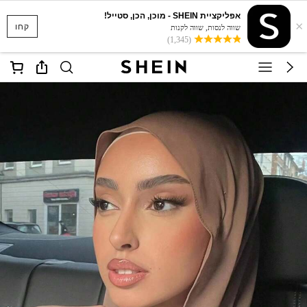
אפליקציית SHEIN - מוכן, הכן, סטייל!
×
קחו
שווה לנסות, שווה לקנות
(1,345)