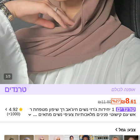
1/3
8
%27
₪
.61
₪11.80
1 יחידות ג'רזי נשים חיג'אב רך שיפון מטפחת ר
4.92
אש עם קישוטי פנינים מלאכותיות צעיפי נשים מתאים
(1000+)
ללבוש יומי סרט כיסוי ראש לנשים Abaya צעיף
צבע: גמל