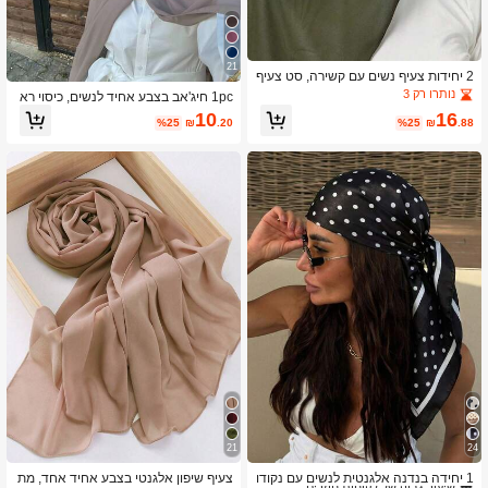
21
2 יחידות צעיף נשים עם קשירה, סט צעיף
רב-תכליתי, חיג'אב, מזרח תיכון, רמדאן, ע
נותרו רק 3
1pc חיג'אב בצבע אחיד לנשים, כיסוי רא
באיה תואמת, צעיף שיפון, סט קז'ואל
ש רך משיפון דמוי פנינה, כיסוי ראש רגיל ו
10
16
%25
₪
.20
%25
₪
.88
פשוט בסגנון ערבי, מתאים לשימוש יומיומ
י במזרח התיכון לשמלה
21
24
1# רבי מכר
ב מטפחות שיער לנשים .
שיעור גבוה של לקוחות חוזרים
1 יחידה בנדנה אלגנטית לנשים עם נקודו
צעיף שיפון אלגנטי בצבע אחיד אחד, מת