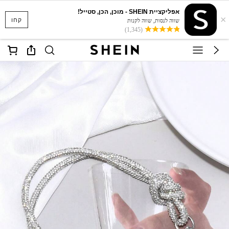
אפליקציית SHEIN - מוכן, הכן, סטייל!
×
קחו
שווה לנסות, שווה לקנות
(1,345)