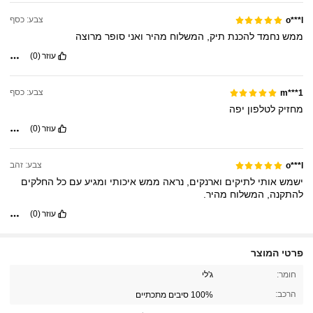
צבע: כסף
o***l
ממש
נחמד
להכנת
תיק,
המשלוח
מהיר
ואני
סופר
מרוצה
עוזר
(0)
צבע: כסף
m***1
מחזיק
לטלפון
יפה
עוזר
(0)
צבע: זהב
o***l
ישמש
אותי
לתיקים
וארנקים,
נראה
ממש
איכותי
ומגיע
עם
כל
החלקים
להתקנה,
המשלוח
מהיר.
עוזר
(0)
פרטי המוצר
595 עוקבים
4.92
חומר:
ג'לי
הרכב:
100% סיבים מתכתיים
595 עוקבים
4.92