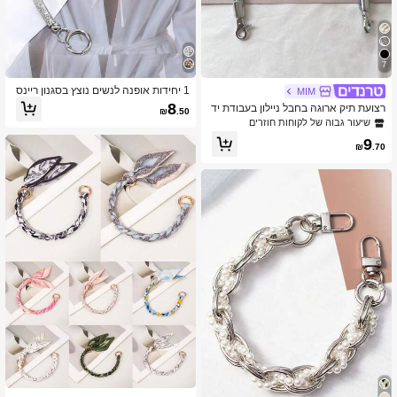
7
1 יחידות אופנה לנשים נוצץ בסגנון ריינס
MIM
טון תיק ערב תיק יד עם שרשרת חיקוי ריינ
8
רצועת תיק ארוגה בחבל ניילון בעבודת יד
₪
.50
סטון שמנמן מתאים לאירועי ערב ושימוש
שיעור גבוה של לקוחות חוזרים
יומיומי פתיחת לולאת שרשרת מתאימה ל
כל סוגי התיקים
9
₪
.70