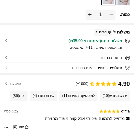
כמות:
משלוח ל
Israel
משלוח חינם(הזמנות ≥ ₪35.00)
זמן אספקה ​​משוער:
7-11 ימי עסקים
החזרות בחינם
תשלומים בטוחים · הגנת הפרטיות
4.90
(1000+)
הצג עוד
ירכש מחדש
(10)
לוגיסטיקה מהירה
(11)
שירות נהדר
(4)
יפה
(86)
צבע: כסף
o***a
מדוייק
לתמונה
איכןתי
אבל
קצר
מאוד
מחזירה
עוזר
(0)