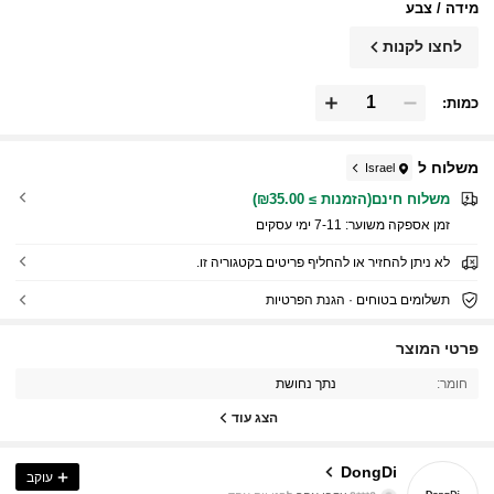
מידה / צבע
לחצו לקנות
כמות:
משלוח ל
Israel
משלוח חינם(הזמנות ≥ ₪35.00)
זמן אספקה ​​משוער:
7-11 ימי עסקים
לא ניתן להחזיר או להחליף פריטים בקטגוריה זו.
תשלומים בטוחים · הגנת הפרטיות
4.8K עוקבים
4.94
פרטי המוצר
חומר:
נתך נחושת
4.8K עוקבים
4.94
הצג עוד
4.8K עוקבים
4.94
DongDi
עוקב