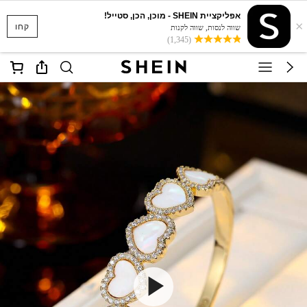
אפליקציית SHEIN - מוכן, הכן, סטייל!
×
קחו
שווה לנסות, שווה לקנות
(1,345)