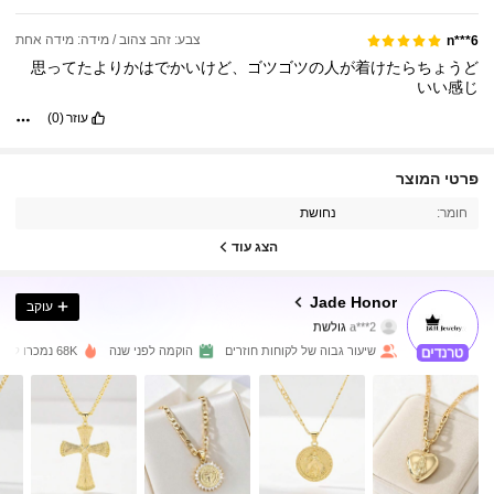
צבע: זהב צהוב / מידה: מידה אחת
n***6
思ってたよりかはでかいけど、ゴツゴツの人が着けたらちょうど
いい感じ
עוזר
(0)
פרטי המוצר
24K עוקבים
4.96
חומר:
נחושת
24K עוקבים
4.96
הצג עוד
24K עוקבים
4.96
Jade Honor
עוקב
a***2
גולשת
24K עוקבים
4.96
שיעור גבוה של לקוחות חוזרים
הוקמה לפני שנה
68K נמכרו לאחרונה
24K עוקבים
4.96
24K עוקבים
4.96