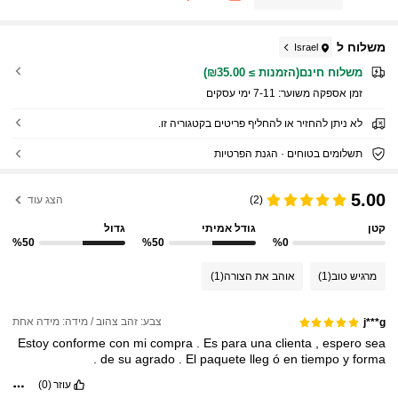
יומיומי וחג
משלוח ל
Israel
משלוח חינם(הזמנות ≥ ₪35.00)
זמן אספקה ​​משוער:
7-11 ימי עסקים
לא ניתן להחזיר או להחליף פריטים בקטגוריה זו.
תשלומים בטוחים · הגנת הפרטיות
5.00
(2)
הצג עוד
קטן
גודל אמיתי
גדול
%50
%50
%0
מרגיש טוב
(1)
אוהב את הצורה
(1)
צבע: זהב צהוב / מידה: מידה אחת
j***g
Estoy
conforme
con
mi
compra
.
Es
para
una
clienta
,
espero
sea
.
de
su
agrado
.
El
paquete
lleg
ó
en
tiempo
y
forma
עוזר
(0)