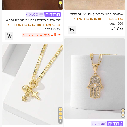
8
שרשרת חרוזי ג'ייד פיקאסו, עיצוב חדש -
XLOO
מתנה פשוטה ומתכווננת ליום הולדת, אס
3# רבי מכר
ב בוהו שרשראות נשים
שרשרת Y בצורת זירקוניה מצופה זהב 14
תטית
900+ נמכר
קראט, שרשרת ארוכה ואלגנטית מתאימ
1# רבי מכר
ב זהב שרשראות שכבות נשים
17
ה לנשים, אידיאלית למסיבות ומתנות
2.2k+ נמכר
₪
.30
9
.27
₪
%15
3 ימים אחרונים
4
#נצחיות