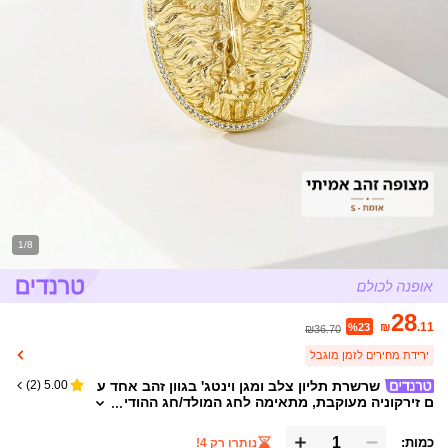
1/8
28
₪
.11
%23
₪36.70
ירידת מחירים לזמן מוגבל
שרשרת תליון צלב ומגן וינטג' בגוון זהב אחד ע
)
2
(
5.00
ם זירקוניה מעוקבת, מתאימה לחג המולד/חג ההודי
ה/ליל כל הקדושים/יום האם/יום האהבה, מתנות לזו
גות/חברים/סנדקים, לחם הקודש הראשון הקתולי, לבוש
כמות:
נותרו רק 4!