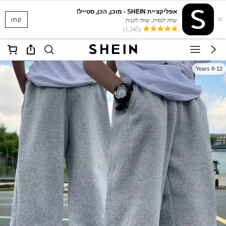
אפליקציית SHEIN - מוכן, הכן, סטייל!
×
קחו
שווה לנסות, שווה לקנות
(1,345)
8-12 Years