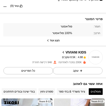
עוזר
(9)
פרטי המוצר
8.5K עוקבים
4.88
חומר:
פוליאסטר
הרכב:
100% פוליאסטר
הצג עוד
8.5K עוקבים
4.88
VIVIANI KIDS
8.5K עוקבים
4.88
200K נמכרו לאחרונה
94K רכישה חוזרת
עוקב
כל הפריטים
8.5K עוקבים
4.88
אתה עשוי גם לאהוב
8.5K עוקבים
4.88
מומלצים
ציוד משרדי & בתי ספר
ספורט וחוץ
בגדי שינה ובגדים תחתונים
8-12 Years
8-12 Years
8.5K עוקבים
4.88