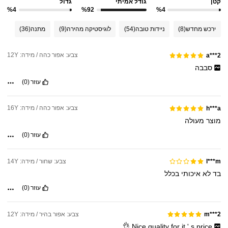
קטן
גודל אמיתי
גדול
%4
%92
%4
ירכש מחדש
(8)
ניידות טובה
(54)
לוגיסטיקה מהירה
(9)
מתנה
(36)
צבע: אפור כהה / מידה: 12Y
a***2
סבבה
עוזר
(0)
צבע: אפור כהה / מידה: 16Y
h***a
מוצר
מעולה
עוזר
(0)
צבע: שחור / מידה: 14Y
l***m
בד
לא
איכותי
בכלל
עוזר
(0)
צבע: אפור בהיר / מידה: 12Y
m***2
👌
Nice
quality
for
it
'
s
price