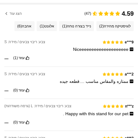
4.59
(47)
הצג עוד
לוגיסטיקה מהירה
(2)
נייד בצורה נוחה
(1)
אלגנט
(1)
אהבה
(6)
צבע: ריבוי צבעים / מידה: S
e***9
Niceeeeeeeeeeeeeeeeeeee
עוזר
(1)
צבע: ריבוי צבעים / מידה: S
a***2
ممتازه
والمقاس
مناسب
....قطعه
جيده
עוזר
(0)
צבע: ריבוי צבעים / מידה: L (גרסה משודרגת)
n***z
.
Happy
with
this
stand
for
our
pet
עוזר
(0)