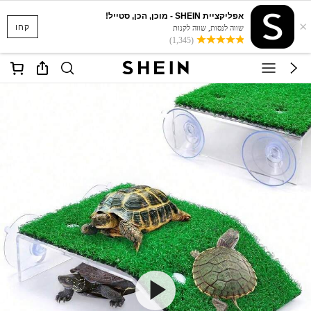
אפליקציית SHEIN - מוכן, הכן, סטייל!
×
קחו
שווה לנסות, שווה לקנות
(1,345)