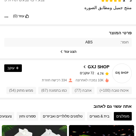
צבע: ריבוי צבעים / מידה: S
a***3
منتج
جميل
ومطابق
الصوره
עוזר
(0)
72 עוקבים
פרטי המוצר
4.74
חומר:
ABS
72 עוקבים
הצג עוד
4.74
GXJ SHOP
עוקב
72 עוקבים
4.74
a***6
שילם
לפני יום אחד
10K נמכרו לאחרונה
334 רכישה חוזרת
72 עוקבים
4.74
איכות טובה (100+)
אהבה (77)
כמו בתמונה (67)
ממש מתוק (54)
יפ
אתה עשוי גם לאהוב
72 עוקבים
4.74
מומלצים
בית & מגורים
טלפונים סלולריים ואביזרים
ספורט וחוץ
צעצועים
72 עוקבים
4.74