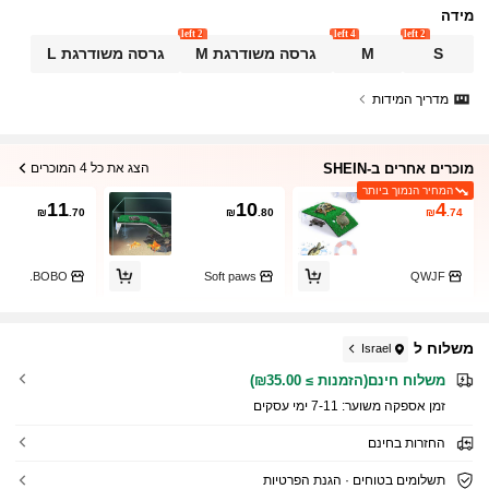
מידה
2 left
4 left
2 left
S
M
גרסה משודרגת M
גרסה משודרגת L
מדריך המידות
מוכרים אחרים ב-SHEIN
הצג את כל 4 המוכרים
המחיר הנמוך ביותר
11
10
4
₪
.70
₪
.80
₪
.74
BOBO.
Soft paws
QWJF
משלוח ל
Israel
משלוח חינם(הזמנות ≥ ₪35.00)
זמן אספקה ​​משוער:
7-11 ימי עסקים
החזרות בחינם
תשלומים בטוחים · הגנת הפרטיות