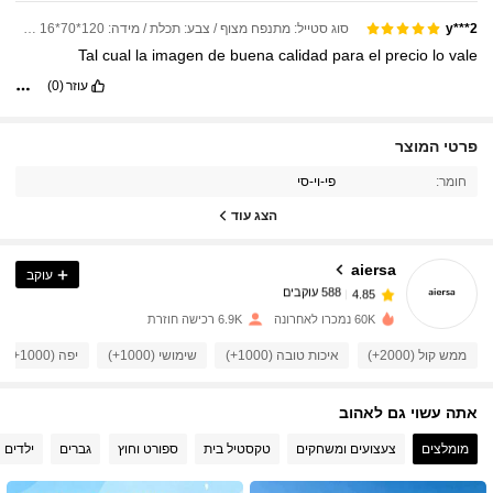
סוג סטייל: מתנפח מצוף / צבע: תכלת / מידה: 120*70*16 ס"מ
y***2
Tal
cual
la
imagen
de
buena
calidad
para
el
precio
lo
vale
עוזר
(0)
פרטי המוצר
588 עוקבים
4.85
חומר:
פי-וי-סי
הצג עוד
588 עוקבים
4.85
aiersa
עוקב
588 עוקבים
4.85
m***2
שילם
לפני יום אחד
60K נמכרו לאחרונה
6.9K רכישה חוזרת
ממש קול (2000+)
איכות טובה (1000+)
שימושי (1000+)
יפה (1000+)
588 עוקבים
4.85
אתה עשוי גם לאהוב
588 עוקבים
4.85
מומלצים
צעצועים ומשחקים
טקסטיל בית
ספורט וחוץ
גברים
ילדים