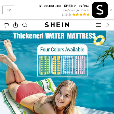
אפליקציית SHEIN - מוכן, הכן, סטייל!
×
קחו
שווה לנסות, שווה לקנות
(1,345)