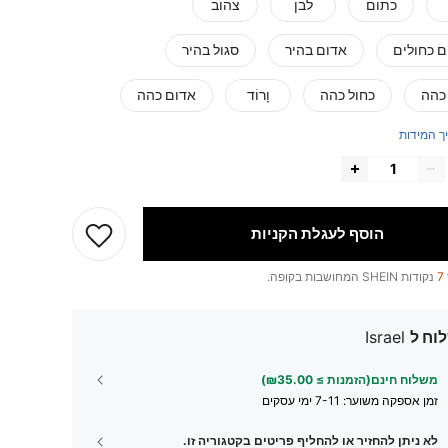
כתום
לבן
צהוב
ם כחולים
אדום בהיר
סגול בהיר
 כהה
כחול כהה
וָרוֹד
אדום כהה
ך המידות
הוסף לעגלת הקניות
7
נקודות SHEIN המחושבות בקופה.
וח ל
Israel
משלוח חינם(הזמנות ≥ ₪35.00)
זמן אספקה ​​משוער:
7-11 ימי עסקים
לא ניתן להחזיר או להחליף פריטים בקטגוריה זו.