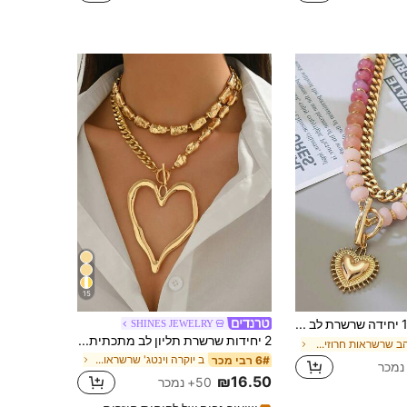
כמעט אזל!
15
1 יחידה שרשרת לב עבה לנשים, תליון לב מצופה זהב 14K & שרשרת צוואר מחשמלקית עם חרוזי אקריל צבעוניים, תכשיט חמוד, שרשרת בוהו לקיץ ולחוף
SHINES JEWELRY
2 יחידות שרשרת תליון לב מתכתית אופנתית מוגזמת בסגנון וינטג', שרשרת פנינים מלאכותיות אסימטרית, סט תכשיטים דקורטיבי לנשים לבוש יומיומי ולמסיבת חג החוף ומתנות
ב זהב שרשראות חרוזים לנשים
ב יוקרה וינטג' שרשראות נשים
6# רבי מכר
₪16.50
50+ נמכר