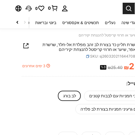
0
0
די שינה
נעליים
תכשיטים & אקססוריס
ביוטי ובריאות
טקסטיל לבית
ט
שרשרת תליון כד בצורת לב זהב מפלדת אל-חלד, שרשרת
אפר, שיער או חרוזי קריסטל להנצחת יקיריהם
SKU: sj26032021164470
2
3 ימים אחרונים
₪
%8
₪25.40
PRICE AND AVAILABIL
יל:
י חמניות עם לבבות קטנים
לב בורג
גרעיני חמניות בצורת לב פלדה