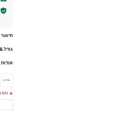
תיאור
גודל &
אודות 
641 נמכרו לאחרונה