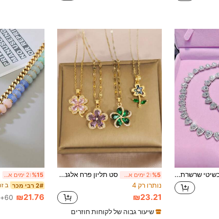
(500+)
סט תכשיטי שרשרת קריסטל בצורת לב אחד/2 יחידות/סט אחד, מתנה עבורה, אביזרים לנשים, מתנת יום האם, מתנה לאמא
סט תליון פרח אלגנטי ומעודן, מתאים למסיבת ערב, טקס אירוסין, דייט עם שמלה קלה, שימוש יומיומי רב-תכליתי, התאמה למקום העבודה. מתנת אירוסין ויום נישואין, מתנת יום הולדת יוקרתית, מתנת יום האהבה ויום נישואין, לחברה, לחברה הכי טובה
%5
2 ימים אחרונים
%15
2 ימים אחרונים
נותרו רק 4
2# רבי מכר
₪21.76
₪23.21
60+ נמכר
שיעור גבוה של לקוחות חוזרים