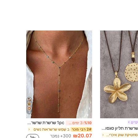
8
1pc שרשרת שרשרת מינימליסטית אופנתית מצופה זהב בצורת Y עם ריינסטון צבעוני ומעגלית מפלדת אל-חלד
כרים
%10
3 ימים אחרונים
שרשרת תליון סגסוגת פרחונית יוקרתית אחת, שרשרת קולר בוהמית, שרשרת אופנתית רב-תכליתית ללבוש יומיומי, מתנה לאמא/חברה
ב שֶׁמֶש שרשראות נשים
2# רבי מכר
ב אסתטיקת שוק איכרים תכשיטים ושעונים
₪20.07
300+ נמכר