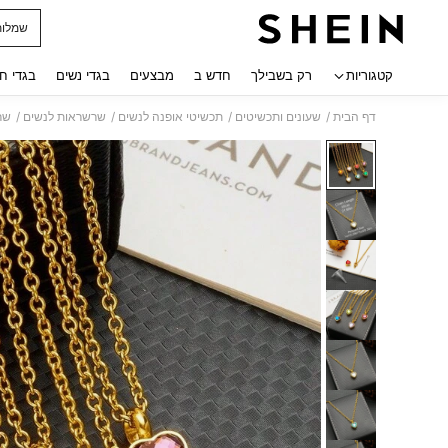
שמלות
 navigate search
קטגוריות
רק בשבילך
חדש ב
מבצעים
בגדי נשים
בגדי ח
/
/
/
/
דף הבית
שעונים ותכשיטים
תכשיטי אופנה לנשים
שרשראות לנשים
שר