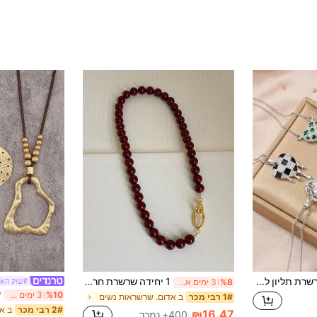
סט שרשרת תליון לב רומנטי מעודן לנשים, מתאים לנסיעות, תה אחר הצהריים בסגנון צרפתי, דייטים ויציאות, סגנון מינימליסטי יומיומי, רב-שימושי לכל העונות. מתנה מושלמת לחברה, חברה טובה ביום האהבה, יום הולדת, יום נישואין
1 יחידה שרשרת חרוזי אגט אדום עמוק בסגנון צרפתי, שרשרת מצופה זהב לנשים, סגור כפול, שרשרת עגולה, מצופה זהב 14K, מתאימה לאביזרים יומיומיים ומסיבות, תכשיטי אופנה, מתנה לחברה הכי טובה
#שוק האי
%8
3 ימים אחרונים
%10
3 ימים אחרונים
ב אדום. שרשראות נשים
1# רבי מכר
2# רבי מכר
₪16.47
400+ נמכר