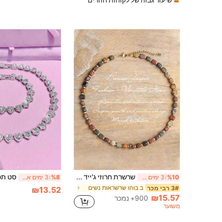
שרשרת חרוזי ג'ייד פיקאסו, עיצוב חדש - מתנה פשוטה ומתכווננת ליום הולדת, אסתטית
%10
3 ימים אחרונים
%8
3 ימים אחרונים
ב בוהו שרשראות נשים
3# רבי מכר
₪13.52
₪15.57
900+ נמכר
משוער