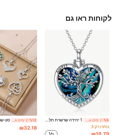
לקוחות ראו גם
1 יחידה שרשרת תליון עץ החיים בצורת לב ככלי שריפה, שרשרת פלדת אל חלום מבריקה, תכשיט זיכרון לאפר, מזכרת של אהבה ומוות, תכשיט אופנתי יומיומי קז'ואל לנשים
%5
2 ימים אחרונים
%12
2 ימים אחרונים
נותרו רק 3
₪32.18
₪19.79