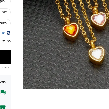
ירוק
שמיי
סגול
מדרי
כמות:
הרווח עד
משל