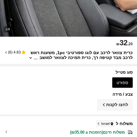
1/8
32
₪
.20
כרית צוואר לרכב עם לוגו ספורטיבי 1pc, משענת ראש
)
6
(
4.83
לרכב מבד קטיפה רך, כרית תמיכה לצוואר למושב
רכב אוניברסלית, נושמת ונוחה, מתאים לנסיעות נ
היגה, שחור
סוג סטייל
ספורט
צבע / מידה
לחצו לקנות
משלוח ל
Israel
משלוח חינם(הזמנות ≥ ₪35.00)