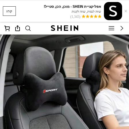
אפליקציית SHEIN - מוכן, הכן, סטייל!
×
קחו
שווה לנסות, שווה לקנות
(1,345)