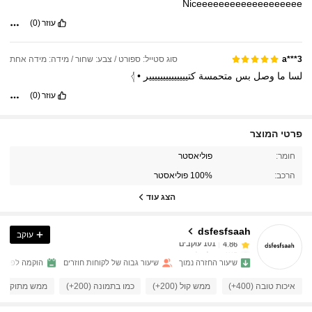
Niceeeeeeeeeeeeeeeeeee
עוזר
(0)
סוג סטייל: ספורט / צבע: שחור / מידה: מידה אחת
a***3
لسا
ما
وصل
بس
متحمسة
كتيييييييييييييير
•
𓂆
עוזר
(0)
פרטי המוצר
101 עוקבים
4.86
חומר:
פוליאסטר
הרכב:
100% פוליאסטר
101 עוקבים
4.86
הצג עוד
dsfesfsaah
עוקב
101 עוקבים
4.86
g***8
שילם
לפני יום אחד
שיעור החזרה נמוך
שיעור גבוה של לקוחות חוזרים
הוקמה לפני ש
101 עוקבים
4.86
איכות טובה (400+)
ממש קול (200+)
כמו בתמונה (200+)
ממש מתוק (200+)