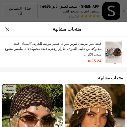
SHEIN APP - استعد، انطلق، تألق بالأناقة!
حمّل التطبيق
×
تستحق التجربة، تستحق الشراء
الآن
(1,345)
منتجات مشابهة
قبعة بيني مزينة بالترتر لمرأة، عنصر موضة للخريف/الشتاء، قبعة
محبوكة من خليط الصوف بطراز رجعي، قبعة محبوكة ذات ملمس متنوع
وتناسب الحجم الصغير، ملابس الشارع والتزلج والرقص
متعدد الألوان
₪25.24
منتجات مشابهة