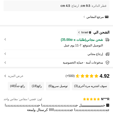
قطر الدائرة
:
9.5 cm
ارتفاع
:
4.5 cm
مرجع المقاس
الشحن الي
Israel
شحن مجاني(طلبات ≥ ₪35.00)
التوصيل المتوقع:
7-11 يوم عمل
إرجاع مجاني
مدفوعات آمنة · حماية الخصوصية
4.92
(500+)
عرض المزيد
سوف اشتريه مرة أخرى
(3)
توصيل سريع
(6)
رائع
(18)
رائع جداً
(48)
لون: فضي / مقاس: مقاس واحد
N***R
جميييييييييييييييييييل
جددددددددددددددددددددددا
جدددددددددددددددددددددا
جدددددددددددددددددددددا
جدددددددددددااااا
كرستال
ولمعة