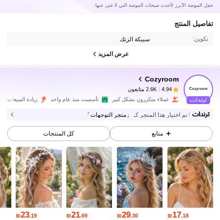
حفل الموضة الأبرز لأحدث صيحات الموضة التي لا غنى عنها.
2.6K متابعون
4.94
تفاصيل المنتج
تكوين:
سبيكة الزنك
عرض المزيد
2.6K متابعون
4.94
Cozyroom
2.6K متابعون
4.94
a***7
تم دفع
منذ 1 يوم
عملاء متكررون بشكل كبير
تأسست منذ عام واحد
زيادة المبيعات 54%
تم اختيار هذا المتجر كـ
「متجر التوجهات」
2.6K متابعون
4.94
متابع
كل المنتجات
2.6K متابعون
4.94
2.6K متابعون
4.94
23
21
29
17
₪
.19
₪
.69
₪
.30
₪
.18
2.6K متابعون
4.94