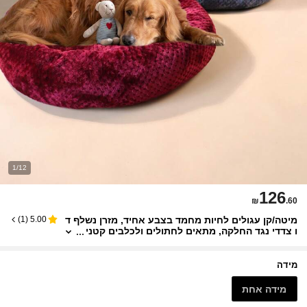
1/12
126
₪
.60
מיטה/קן עגולים לחיות מחמד בצבע אחיד, מזרן נשלף ד
)
1
(
5.00
ו צדדי נגד החלקה, מתאים לחתולים ולכלבים קטני
ם, מספק שינה נוחה בכל עונות השנה (אביב, קיץ,
סתיו, חורף)
מידה
מידה אחת