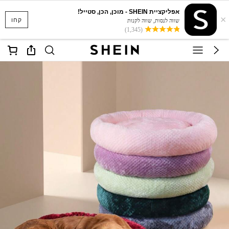
אפליקציית SHEIN - מוכן, הכן, סטייל!
×
קחו
שווה לנסות, שווה לקנות
(1,345)