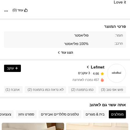
Love
it
עוזר
(0)
פרטי המוצר
חומר:
פוליאסטר
הרכב:
100% פוליאסטר
הצג עוד
Lefmet
עוקב
3 עוקבים
4.66
c***c
עקבו אחר
לפני יום אחד
3 עוקבים
4.66
457 נמכרו לאחרונה
3 עוקבים
4.66
פוש אפ טוב (3)
כמו בתמונה (2)
לא נראה כמו בתמונה (2)
אהבה (1)
אתה עשוי גם לאהוב
מומלצים
בית & מגורים
טלפונים סלולריים ואביזרים
ספורט וחוץ
צעצועים