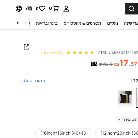
0
0
די שינה
נעליים
תכשיטים & אקססוריס
ביוטי ובריאות
טקסטיל לבית
ט
SKU: sh230512525
(100+ ביקורות)
17
₪
.57
%8
₪19.10
PRICE AND AVAILABIL
לבן
תמונה גדולה
US מידה
16inch*16inch (40*40)
12inch*20inch (3