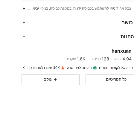
צבע אחיד,ניתן להשתמש בכביסה ידנית, במכונת כביסה, בניקוי יבש,יומיומי,מסיבה
1.6K
128
4.94
 כושר
החנות
1.6K
128
4.94
hanxuan
1.6K
128
4.94
דירוג
פריטים
עוקבים
h***9
שילם
לפני יום אחד
גבוה של לקוחות חוזרים
הוקמה לפני שנה
49K נמכרו לאחרונה
1.6K
128
4.94
כל הפריטים
עוקב
1.6K
128
4.94
1.6K
128
4.94
1.6K
128
4.94