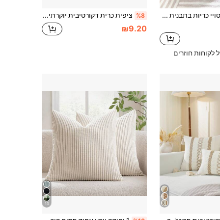
1 חבילה כיסויי כריות בתבנית גיאומטרית, ללא מילוי, כיסויי כריות לזרוק ביתיים רכים ומתוחים מודרניים
ציפית כרית דקורטיבית יוקרתית אחת בצבעי זהב ובז', גודל 17.7*17.7 אינץ', הדפסה דיגיטלית חד-צדדית, עיצוב רוכסן ניתן לכביסה במכונה, מתאים למיטה, ספה, רכב, משרד, מתנה אלגנטית לחג, תוספת כרית אינה כלולה
%8
₪9.20
ל לקוחות חוזרים
10