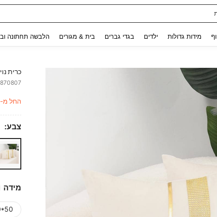
Use up and down arrow keys to חיפוש אחרון and לחפש ולמצוא. Press Enter to select.
וף
מידות גדולות
ילדים
בגדי גברים
בית & מגורים
הלבשה תחתונה ובג
כרית נוי
2870807
ITY
החל מ-
צבע:
מידה
0*50)