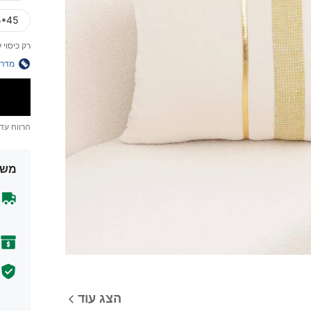
5*45)
רק כיסוי ל
מדרי
הרווח עד
משל
הצג עוד