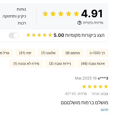
נוחות
4.91
ניקיון ותחזוקה
מדיניות ביקורות
רכות
הצג ביקורות מקומיות
5.00
רך (100+)
מהמם (9)
אלגנט (7)
יפה (31)
גודל מת
איכות טובה (46)
ניידות טובה (3)
מידה לא נכונה (1)
16 Mar,2025
c***3
צבע: שחור, מידה: 45*45
צבע:
שחור
מידה:
45*45
מושלם ברמות מושלםםם
תרגם