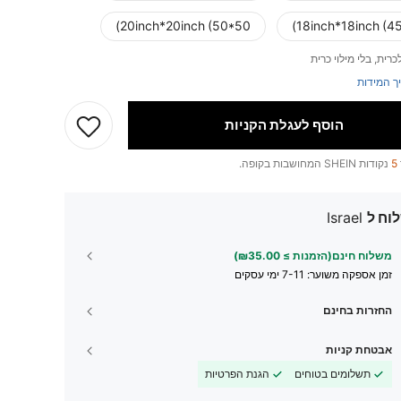
20inch*20inch (50*50)
18inch*18inch (4
כרית, בלי מילוי כרית
ך המידות
הוסף לעגלת הקניות
5
נקודות SHEIN המחושבות בקופה.
וח ל
Israel
משלוח חינם(הזמנות ≥ ₪35.00)
זמן אספקה ​​משוער:
7-11 ימי עסקים
החזרות בחינם
אבטחת קניות
תשלומים בטוחים
הגנת הפרטיות