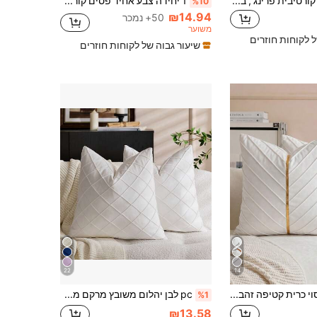
1 יחידה ציפית דקורטיבית פרינג', בסגנון חופשה
1 יחידה צבע אחיד פסים קורדרוי כיסוי כרית דקורטיבי רך, נרתיק מרובע, עיצוב בית נופש אביב/חורף, בד פסים נעים, עיצוב מודרני לספה, חדר שינה, מעונות
%10
₪14.94
50+ נמכר
משוער
ל לקוחות חוזרים
שיעור גבוה של לקוחות חוזרים
22
14
1 יחידה כיסוי כרית קטיפה זהב מבריק עם פסים אלכסוניים, נרתיק כרית מרובע, עיטור ביתי לחגים, בד רך ונוח, ספה דקורטיבית מודרנית, לבית, לחדר שינה, לשימוש במעונות
pc לבן יהלום משובץ מרקם מארג קטיפה רכה נרתיק ללא מילוי
%1
₪13.58