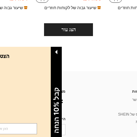
חות חוזרים
שיעור גבוה של לקוחות חוזרים
שיעור גבוה ש
הצג עור
ק
ה
ות
מצא אותנו ב
שר
%
 SHEIN
ב
ל
1
0
ה
נ
ח
הירשם עבור חדשות הסגנון של SHEIN