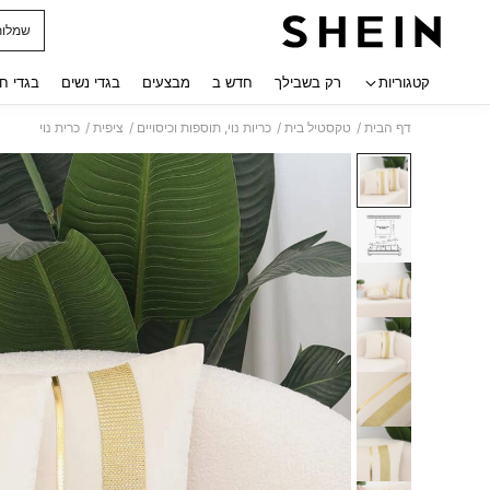
שמלות
 navigate search
קטגוריות
רק בשבילך
חדש ב
מבצעים
בגדי נשים
בגדי ח
/
/
/
/
דף הבית
טקסטיל בית
כריות נוי, תוספות וכיסויים
ציפית
כרית נוי