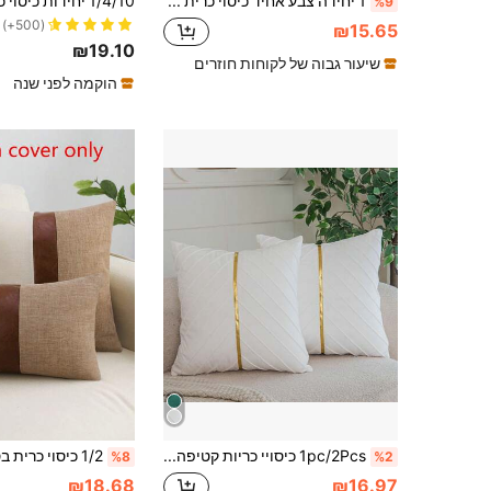
1 יחידה צבע אחיד כיסוי כרית דקורטיבי מינימליסטי, עיצוב הבית
%9
(500+)
₪15.65
₪19.10
שיעור גבוה של לקוחות חוזרים
הוקמה לפני שנה
1pc/2Pcs כיסויי כריות קטיפה ירוקה לחג המולד 18x18 חבילה של 2 עם ציפית ספה דקורטיבית בצבע ירוק יער מעור זהב כיסוי כרית מודרני יוקרתי לסלון חדר שינה ספת כרית מיטה
%8
%2
₪18.68
₪16.97