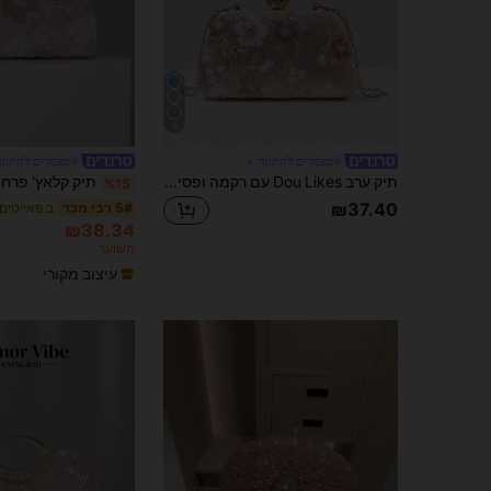
8
#מצמדים לחתונה
#מצמדים לחתונה
תיק ערב Dou Likes עם רקמה ופסיפס פרחוני, המעצב נוף טבעי רומנטי על גוף התיק. בסיס ורוד רך נבחר, מתאים למראה חתונה, נשפי סיום, ערבים/אירועים, מתאים באופן מושלם לשמלות נשפי סיום לנשים, אביזרי נשפי סיום, שמלות פסיפס, שמלות מנצנצות, שמלות אלגנטיות לנשים.
%15
₪37.40
5# רבי מכר
₪38.34
משוער
עיצוב מקורי