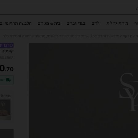
Use up and down arrow keys to חיפוש אחרון and לחפש ולמצוא. Press Enter to select.
וף
מידות גדולות
ילדים
בגדי גברים
בית & מגורים
הלבשה תחתונה ובג
ודה 1pc, ארנק קופסה פרחוני אלגנטי, מתאים לחתונה ומסיבת כלה
קופסה פ
4604863
0
.70
ITY
משל
 items
מצטערים,