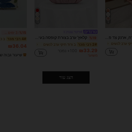
18
9
#זרקור נצנוץ
%15
3 ימים אחרונים
תיק ערב מואר באור ירח, ארנק צד פרחוני ססגוני, תיק ערב וינטג' עם רצועת שרשרת, תיק קופסה מיני מרובע, מתאים לנערות מסיבות, כלות, סטודנטיות, אנשי מקצוע צעירים, רב-תכליתי למסיבות, גאלות, חתונות, התאמה מושלמת לאביזרי מסיבה, דוגמה נשלחת באופן אקראי
קלאץ' ערב בצורת קופסה בעיצוב סאטן קפלים, תיק אירועים, תיק לבוש רשמי, תיק יד לשמלת נשף, תיק עם רצועת שרשרת, ארנק חתונה, חתונה, ורוד
%19
ב כח
4# רבי מכר
קי ערב לנשים
ב ורוד תיקי ערב לנשים
2# רבי מכר
₪36.04
₪33.29
100+ נמכר
שיעור גבוה ש
משוער
הצג עור