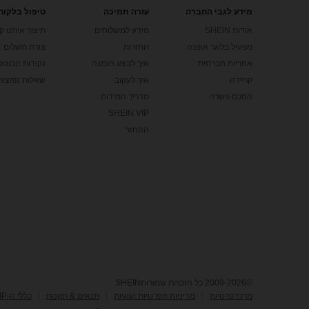
מידע לגבי החברה
עזרה תמיכה
טיפול בלקוח
אודות SHEIN
מידע למשלוחים
תיצור איתנו ק
מפעיל בלוגר אופנה
החזרות
צורת תשלום
אחריות חברתית
איך לבצע הזמנה
נקודות הבונוס של
קריירה
איך לעקוב
שאלות נפוצות
הסכם פשרה
מדריך המידות
SHEIN VIP
ההחזר
©2009-2026 כל הזכויות שמורותSHEIN
מרכז פרטיות
מדיניות הפרטיות ועוגיות
תנאים & תקנות
כללי ה-IP של Marketplace