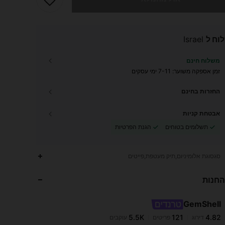
וח ל
Israel
משלוח חינם
זמן אספקה ​​משוער:
7-11 ימי עסקים
החזרות בחינם
אבטחת קניות
תשלומים בטוחים
הגנת הפרטיות
סגסוגת אלומיניום,תיק מעטפת,פייטים
החנות
5.5K
121
4.82
GemShell
5.5K
121
4.82
דירוג
פריטים
עוקבים
m***m
שילם
לפני יום אחד