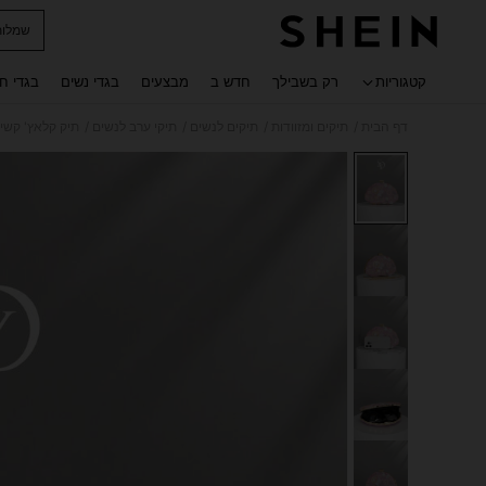
שמלות
 navigate search
קטגוריות
רק בשבילך
חדש ב
מבצעים
בגדי נשים
בגדי ח
/
/
/
/
דף הבית
תיקים ומזוודות
תיקים לנשים
תיקי ערב לנשים
תיק קלאץ' קשיח עם רקמה פרחונית ור