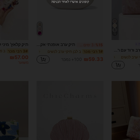
מוגבל ל-₪270
קופונים אושרו לאחר הכניסה
הזמנות ₪486+
מוגבל בזמן
משתמש חדש
31
קופון מוצר
%הנחה
מוגבל ל-₪539
12
הזמנות ₪745+
מוגבל בזמן
תיק ערב אופנתי אקרילי מבריק לנשים, תיק צד בצורת ביצה עם שרשרת זהב ניתנת להסרה לחתונה, מסיבה, חופשה
%15
3 ימים אחרונים
תיק ערב ורוד עם רקמת פרחים ונצנצים, ידית טבעת מתכתית לקלאץ' למסיבה רשמית, עבודת רקמה עם נצנצים, עיצוב פרחוני תלת-ממדי (דוגמא אקראית), אביזר חתונה חיוני, מתנת יום האהבה, מתאים לחתונות, גאלות ואירועים רשמיים אחרים
3# רבי מכר
ב לבן תיקי ערב לנשים
1# רבי מכר
₪57.00
י ערב לנשים
₪59.33
100+ נמכר
משוער