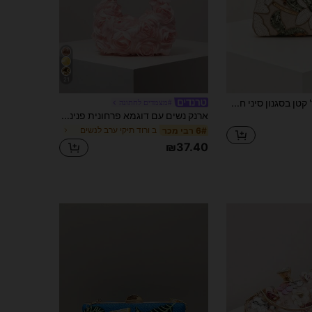
5.5K
121
4.82
21
1 תיק ערב קלאץ' קטן בסגנון סיני חדש עם רקמת פאייטים של מגנוליה, סגירת מנעול כדור מוזהב, תיק מסיבה מלבני וינטג', לשמלה כלה, עם שרשרת נתיקה למסבך גוף
#מצמדים לחתונה
ארנק נשים עם דוגמא פרחונית פנינה, אביזר ערב אלגנטי למסיבה, תיק ריקודים לטקס סיום לימודים, ציוד לחתונה, מתנה לנשים (דוגמא אקראית)
ב ורוד תיקי ערב לנשים
6# רבי מכר
₪37.40