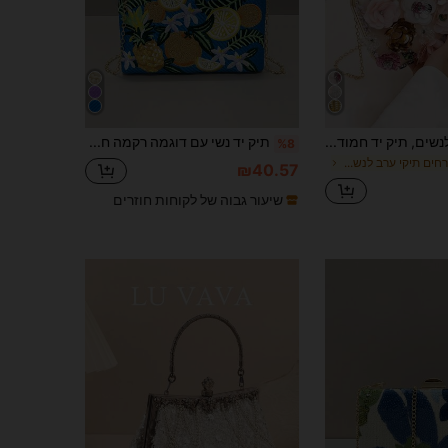
תיק קלאץ' מיני לנשים, תיק יד חמוד, תיק מסיבה אופנתי בהתאמה אישית, תיק כתף ערב פרחוני בעבודת יד, תיקים אלגנטיים לנשים, חמוד
תיק יד נשי עם דוגמה רקמה חדשה, תיק ערב עם שרשרת פרחים רקמה חדשה 2026, מתאים לנערות מסיבה, כלות, נשואים טריים ונשים במשרד, מסיבה, חתונה, תיק קופסה מיני, מתאים לעבודה, נסיעות עסקים, יציאות, נסיעות יומיומיות, קישוט פאייטים, תיק מסיבה מיוחד, תיק ערב נשי
%8
ב פרחים תיקי ערב לנשים
₪40.57
שיעור גבוה של לקוחות חוזרים