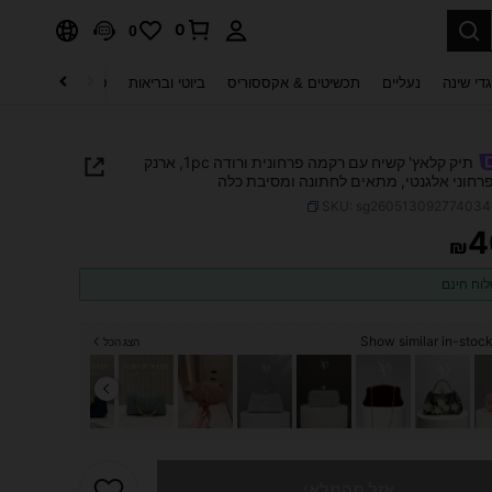
0
0
די שינה
נעליים
תכשיטים & אקססוריס
ביוטי ובריאות
טקסטיל לבית
ט
תיק קלאץ' קשיח עם רקמה פרחונית ורודה 1pc, ארנק
רחוני אלגנטי, מתאים לחתונה ומסיבת כלה
SKU: sg26051309277403
4
₪
PRICE AND AVAILABIL
וח חינם
Show similar in-stock
הצג הכל
 מוצר זה אזל
אזל מהמלאי