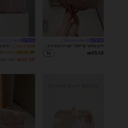
Moonlit EveBag
#מצמדים לחתונה
תיק קלאץ' קריסטל יוקרתי בצורת ביצה לאירועים רשמיים
%15
3 ימים אחרונים
ב ורוד תיק
3# רבי מכר
₪55.10
₪36.38
80+ נמכר