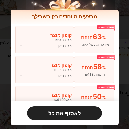
מבצעים מיוחדים רק בשבילך
משתמש חדש
18
7
63
קופון מוצר
%הנחה
מוגבל ל-₪83
#אוקיינוססטורי
אין סף מינימלי לקנייה
מוגבל בזמן
תיק קלאץ' פרחוני רקום נצנצים של OpulAura, תיק נשים אופנתי עם נצנצים, תיק ערב למסיבה, גזרה אקראית, מתאים לנשים, מתאים למסיבה, חתונה, אירועים, חופשה. מתאים מאוד למסיבה, חתונה, אירועים, התאמה לשמלת מסיבת חג, שמלת ערב ושמלת נצנצים., הבחירה הטובה ביותר לתיק אלגנטי למסיבת כלה, תיקי נצנצים נוצצים לנשים אלגנטיות, תיקי מסיבה, מושלם למסיבה, חתונה, נשף, ארוחת ערב/אירועים, התאמה לשמלת מסיבת חג, שמלת ערב ושמלת נצנצים, ורוד, תיקי מסיבה, סיום לימודים
תיק קלאץ' יוקרתי עם קופסת פנינים ורודה, תיק כתף נתיק עם שרשרת למסיבה
%18
נותרו רק 2
₪34.52
ב פאייטים תיקי ערב לנשים
₪36.80
משתמש חדש
משוער
58
קופון מוצר
%הנחה
מוגבל ל-₪197
הזמנות ₪113+
מוגבל בזמן
משתמש חדש
50
קופון מוצר
%הנחה
מוגבל ל-₪251
הזמנות ₪356+
מוגבל בזמן
לאסוף את כל
משתמש חדש
33
קופון מוצר
%הנחה