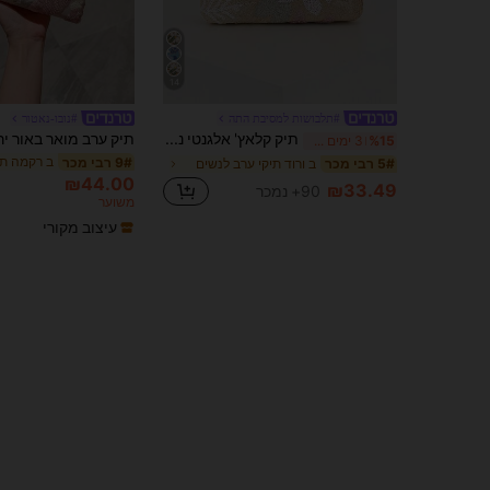
14
#תלבושות למסיבת התה
#נובו-נאטור
תיק קלאץ' אלגנטי נוצץ בצבעים שונים עם טלאים של עלים ופרחים, תיק קלאץ' מיני מרובע עם רצועת שרשרת וינטג', מתאים למסיבה, סטודנטיות, נשות קריירה, מושלם למסיבה, חתונה, עם דוגמא אקראית
%15
3 ימים אחרונים
ב רקמה תי
9# רבי מכר
ב ורוד תיקי ערב לנשים
5# רבי מכר
₪44.00
₪33.49
90+ נמכר
משוער
עיצוב מקורי