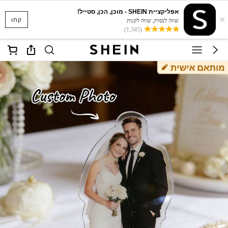
אפליקציית SHEIN - מוכן, הכן, סטייל!
×
קחו
שווה לנסות, שווה לקנות
(1,345)