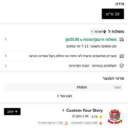
מידה
10 ס"מ
משלוח ל
Israel
משלוח חינם(הזמנות ≥ ₪35.00)
זמן אספקה ​​משוער:
7-11 ימי עסקים
מוצרים מותאמים אישית לא יוחזרו או יוחלפו בשל אופיים האישי.
תשלומים בטוחים · הגנת הפרטיות
1.4K עוקבים
4.74
פרטי המוצר
חומר:
PMMA
1.4K עוקבים
4.74
הצג עוד
Custom Your Story
עוקב
1.4K עוקבים
4.74
h***y
שילם
לפני יום אחד
23K נמכרו לאחרונה
7.5K רכישה חוזרת