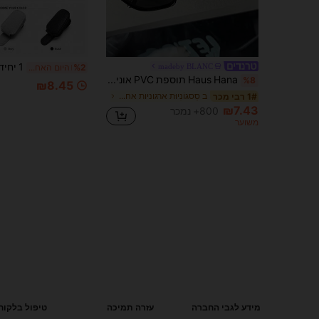
madeby BLANC
%2
היום האחרון
Haus Hana תוספת PVC אוניברסלית למגן שמש לרכב – מחזיק משקפיים בטוח ומארגן פנים, לנסיעות בדרכים
%8
₪8.45
ב סַסגוֹנִיוּת ארגוניות אחסון לרכב
1# רבי מכר
₪7.43
800+ נמכר
משוער
מידע לגבי החברה
עזרה תמיכה
טיפול בלקוח