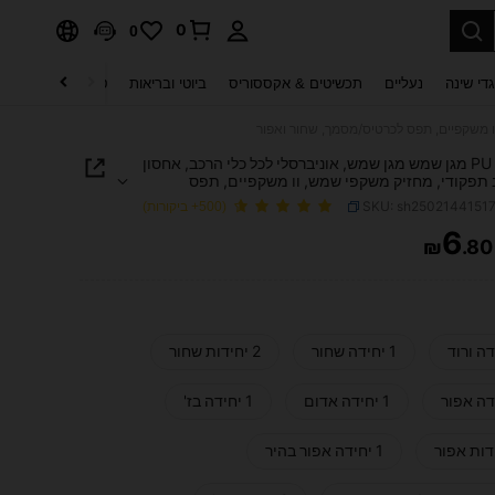
0
0
די שינה
נעליים
תכשיטים & אקססוריס
ביוטי ובריאות
טקסטיל לבית
ט
1 יחידה PU מגן שמש מגן שמש, אוניברסלי לכל כלי הרכב, אחסון
 תפקודי, מחזיק משקפי שמש, וו משקפיים, תפס
מסמך, שחור ואפור
SKU: sh2502144151
(500+ ביקורות)
6
₪
.80
PRICE AND AVAILABIL
1 יחידה שחור
2 יחידות שחור
1 יחידה אדום
1 יחידה בז'
1 יחידה אפור בהיר