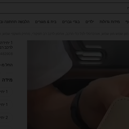
Use up and down arrow keys to חיפוש אחרון and לחפש ולמצוא. Press Enter to select.
וף
מידות גדולות
ילדים
בגדי גברים
בית & מגורים
הלבשה תחתונה ובג
לרכב רב
לכרטיס/
7482908
ITY
החל מ-
מידה
1 יחידה ורוד
1 יחידה אפור
2 יחידות אפור