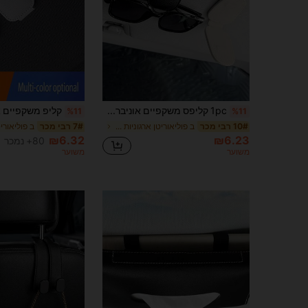
1pc קליפס משקפיים אוניברסלי לרכב מגן שמש - מארגן משקפיים מחומר PU נגד החלקה עם פונקציית שחרור מהיר, יכול לקבע היטב משקפיים אופנתיים/משקפי ראייה, מתאים לכל אביזרי הרכב
%11
%11
ב פוליאוריטן ארגוניות אחסון לרכב
10# רבי מכר
7# רבי מכר
₪6.32
₪6.23
80+ נמכר
משוער
משוער