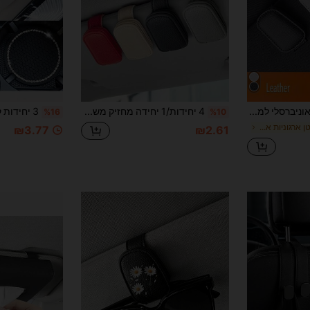
הזמנות ₪486+
מוגבל בזמן
משתמש חדש
31
קופון מוצר
%הנחה
מוגבל ל-₪539
הזמנות ₪745+
מוגבל בזמן
קליפ משקפיים אוניברסלי למגן שמש של רכב, עשוי מעור PU, מחזיק משקפיים מגנטי, מדף אחסון תלוי למשקפיים, מתאים למגן שמש של רכב, אביזר למגן שמש פנימי של רכב, וו למשקפיים, זמין בצבעים מרובים
4 יחידות/1 יחידה מחזיק משקפיים אוניברסלי למגן שמש לרכב, תפס משקפיים עמיד בטקסטורת ליצ'י, מתאים לגברים ונשים, יציב בדרכים משובשות, אביזר רכב פרקטי, אידיאלי לחופשה, קמפינג, נסיעות וחזרה ללימודים
%16
%10
ב פוליאוריטן ארגוניות אחסון לרכב
₪3.77
₪2.61