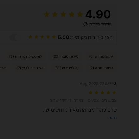
4.90
מדיניות ביקורות
הצג ביקורות מקומיות
5.00
ירכש מחדש (6)
ניידות טובה (20)
לוגיסטיקה מהירה (3)
רצועה נוחה (2)
קל לשימוש (31)
אאוטפיט לקיץ (2)
אביז
27 Aug,2025
s***3
צבע: ריבוי צבעים, מידה: 1 יחידה שחור
צבע:
ריבוי צבעים
מידה:
1 יחידה שחור
טרם פתחתי נראה מאוד נוח ושימושי.
תרגם