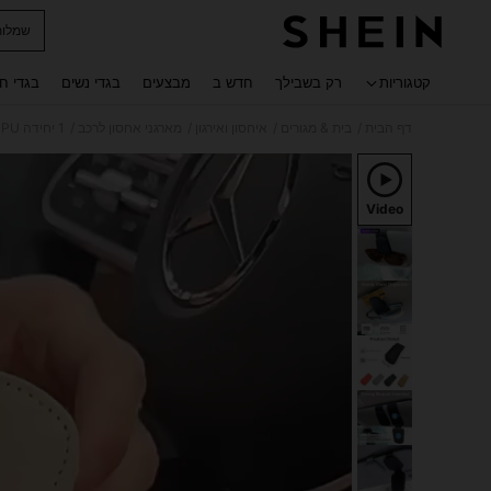
שמלות
 navigate search
קטגוריות
רק בשבילך
חדש ב
מבצעים
בגדי נשים
בגדי ח
/
/
/
/
דף הבית
בית & מגורים
איחסון ואירגון
מארגני אחסון לרכב
1 יחידה PU מגן שמש מגן שמש, אוניברסלי לכל כלי הרכב, אחסון לרכב רב תפקודי, מחזיק משקפי שמש, וו משקפיים, תפס לכרטיס/מסמך, שחור ואפור
Video