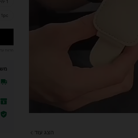
1 יחידה שחור + 1 יחידה אפור
1pc פרח
הרווח עד
משל
הצג עוד