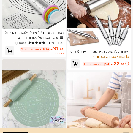
מערוך מתכוונן 17 אינץ', גלגלת בצק גדול
ה מנירוסטה, מתאים לפיצה, פאי, עוגיות,
שיעור גבוה של לקוחות חוזרים
כיסונים, אטריות, כלי מטבח, גאדג'ט מטב
100+ נמכר
(1000+)
ח, אביזר מטבח
31
.02
₪
%10
3 ימים אחרונים
מערוך קל משקל מנירוסטה, זמין ב-3 גדלי
משוער
ם, גלגלת בצק מקצועית, עמידה ומונעת
1# מדורג גבוה
ב מערוך
הדבקה, קל לניקוי. מתאים לבצק פיצה, ק
22
לתית פאי, עוגיות, מאפים ופסטה.
.28
₪
%2
2 ימים אחרונים