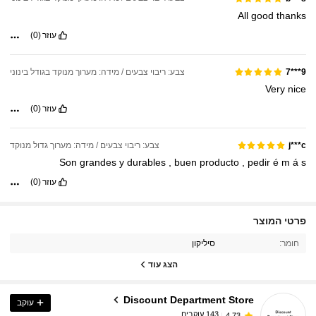
All
good
thanks
עוזר
(0)
צבע: ריבוי צבעים / מידה: מערוך מנוקד בגודל בינוני
9***7
Very
nice
עוזר
(0)
צבע: ריבוי צבעים / מידה: מערוך גדול מנוקד
j***c
Son
grandes
y
durables
,
buen
producto
,
pedir
é
m
á
s
עוזר
(0)
143 עוקבים
4.73
פרטי המוצר
חומר:
סיליקון
143 עוקבים
4.73
הצג עוד
Discount Department Store
עוקב
143 עוקבים
4.73