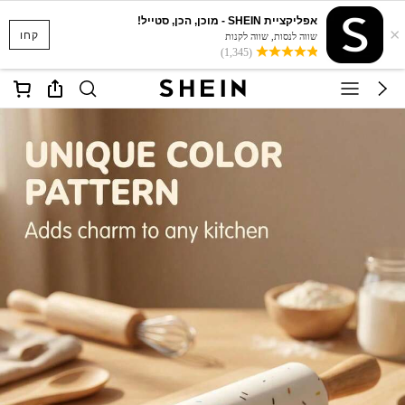
אפליקציית SHEIN - מוכן, הכן, סטייל!
×
קחו
שווה לנסות, שווה לקנות
(1,345)