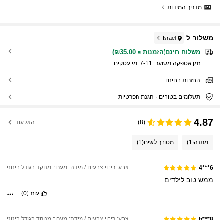
מדריך המידות
משלוח ל
Israel
משלוח חינם(הזמנות ≥ ₪35.00)
זמן אספקה ​​משוער:
7-11 ימי עסקים
החזרות בחינם
תשלומים בטוחים · הגנת הפרטיות
4.87
(8)
הצג עוד
מתנה
(1)
מסובך לשים
(1)
צבע: ריבוי צבעים / מידה: מערוך מנוקד בגודל בינוני
6***4
ממש
טוב
לילדים
עוזר
(0)
צבע: ריבוי צבעים / מידה: מערוך מנוקד בגודל בינוני
b***8