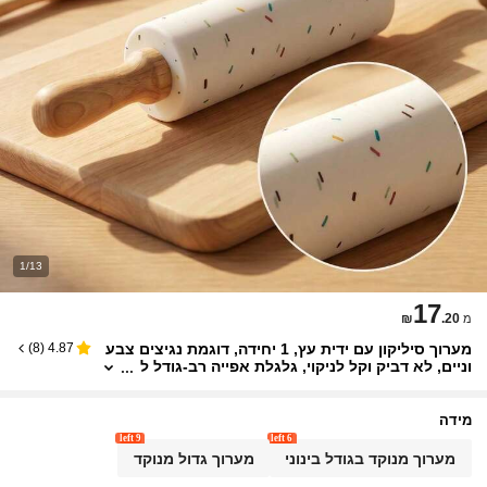
1/13
17
₪
.20
מ
מערוך סיליקון עם ידית עץ, 1 יחידה, דוגמת נגיצים צבע
)
8
(
4.87
וניים, לא דביק וקל לניקוי, גלגלת אפייה רב-גודל ל
מטבח, כלי אפייה עם משטח חלק להכנת בצק עוגי
ות, פיצה, מאפה ומעטפת דמפלינג
מידה
9 left
6 left
מערוך מנוקד בגודל בינוני
מערוך גדול מנוקד