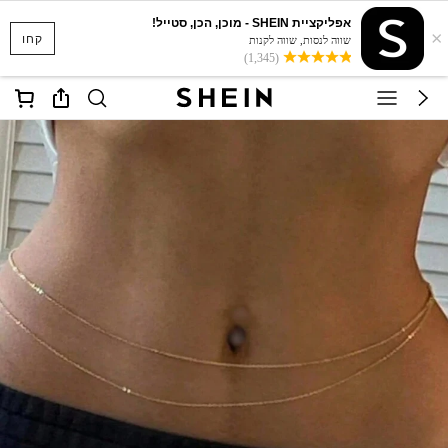
אפליקציית SHEIN - מוכן, הכן, סטייל!
×
קחו
שווה לנסות, שווה לקנות
(1,345)