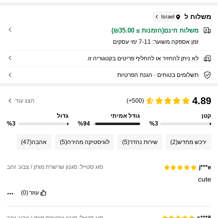
משלוח ל
Israel
משלוח חינם(הזמנות ≥ ₪35.00)
זמן אספקה ​​משוער:
7-11 ימי עסקים
לא ניתן להחזיר או להחליף פריטים בקטגוריה זו.
תשלומים בטוחים · הגנת הפרטיות
4.89
(500+)
הצג עוד
קטן
גודל אמיתי
גדול
%3
%94
%3
ירכש מחדש
(2)
שירות נהדר
(5)
לוגיסטיקה מהירה
(5)
אהבה
(47)
סוג סטייל: סגנון שרשרת מותן / צבע: זהב
j***e
cute
עוזר
(0)
סוג סטייל: סגנון שרשרת מותן / צבע: זהב