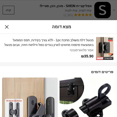
אפליקציית SHEIN - מוכן, הכן, סטייל!
×
קחו
שווה לנסות, שווה לקנות
(1,345)
מצא דומה
מנעול דלת משולב מתכת 1pc - ללא צורך בקידוח, תפס המופעל
באמצעות סיסמה מתאים לארון בגדים כפול ודלתות הזזה, אבזם מנעול
אוניברסלי לא חשמלי להגנה מפני גניבה
אפור פלואורסצנטי
₪35.90
פריטים דומים