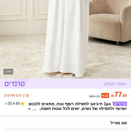
1/36
77
2 ימים אחרונים
₪
.65
%18
₪94.70
1pc חיג'אב לתפילה רופף ונוח, מתאים ללבוש
)
5
(
4.60
יומיומי ולתפילה של נשים, ישים לכל עונות השנה,
אביזרים, מגבת חוף
סוג סטייל