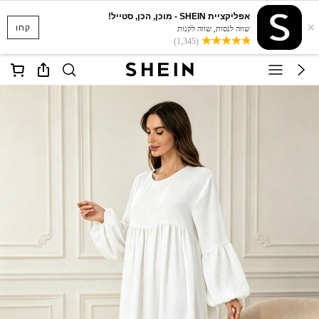
אפליקציית SHEIN - מוכן, הכן, סטייל!
×
קחו
שווה לנסות, שווה לקנות
(1,345)