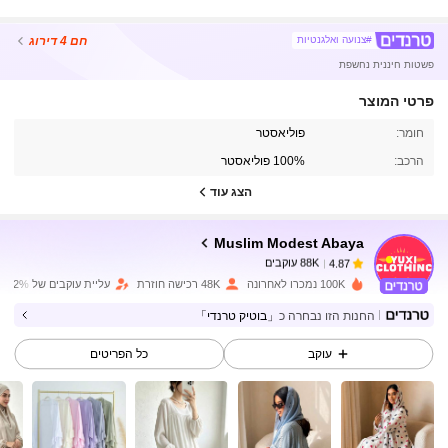
חם
4 דירוג
#צנועה ואלגנטיות
פשטות חיננית נחשפת
פרטי המוצר
88K עוקבים
4.87
חומר:
פוליאסטר
הרכב:
100% פוליאסטר
88K עוקבים
4.87
הצג עוד
Muslim Modest Abaya
88K עוקבים
4.87
a***4
שילם
לפני יום אחד
100K נמכרו לאחרונה
48K רכישה חוזרת
עליית עוקבים של 12%
החנות הזו נבחרה כ
「בוטיק טרנדי」
88K עוקבים
4.87
עוקב
כל הפריטים
88K עוקבים
4.87