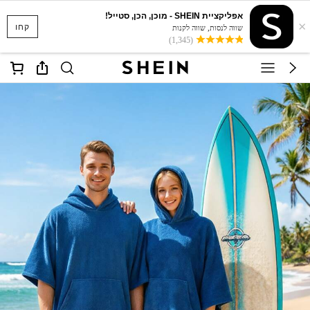
אפליקציית SHEIN - מוכן, הכן, סטייל!
×
קחו
שווה לנסות, שווה לקנות
(1,345)