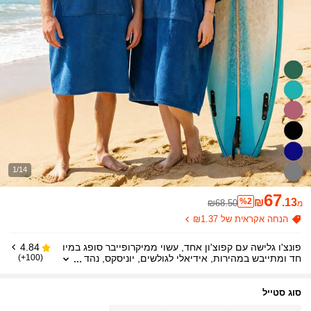
1/14
67
%2
₪
.13
₪68.50
מ
הנחה אקראית של ₪1.37
פונצ'ו גלישה עם קפוצ'ון אחד, עשוי ממיקרופייבר סופג במיו
4.84
חד ומתייבש במהירות, אידיאלי לגולשים, יוניסקס, נהד
(100+)
ר לעונת החזרה לבית הספר
סוג סטייל