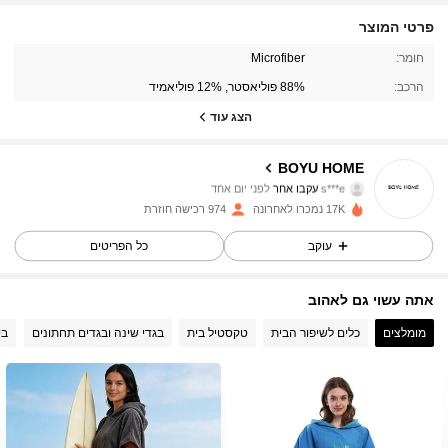
פרטי המוצר
384 עוקבים
4.94
חומר:
Microfiber
הרכב:
88% פוליאסטר, 12% פוליאמיד
384 עוקבים
4.94
הצג עוד
384 עוקבים
4.94
BOYU HOME
s***e
עקבו אחר
לפני יום אחד
384 עוקבים
4.94
17K נמכרו לאחרונה
974 רכישה חוזרת
עוקב
כל הפריטים
384 עוקבים
4.94
אתה עשוי גם לאהוב
384 עוקבים
4.94
מומלצים
כלים לשיפור הבית
טקסטיל בית
בגדי שינה ובגדים תחתונים
בי
384 עוקבים
4.94
384 עוקבים
4.94