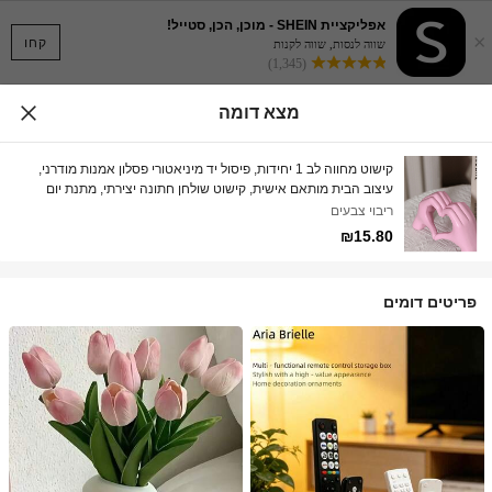
אפליקציית SHEIN - מוכן, הכן, סטייל!
×
קחו
שווה לנסות, שווה לקנות
(1,345)
מצא דומה
קישוט מחווה לב 1 יחידות, פיסול יד מיניאטורי פסלון אמנות מודרני,
עיצוב הבית מותאם אישית, קישוט שולחן חתונה יצירתי, מתנת יום
האהבה וראש השנה מתנות יום הולדת סיום לימודים
ריבוי צבעים
₪15.80
פריטים דומים